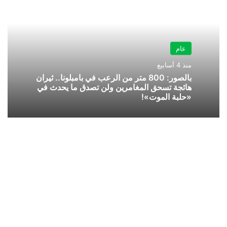
عام
منذ 4 أسابيع
بالصور: 800 متر من الرعب في بامبلونا.. ثيران
هائجة تسحق المغامرين ولن تصدق ما يحدث في
«حلبة الموت»!
تعرف
على
أبرز
التعديلات
في
اللائحة
التنفيذية
لنظام
الاتصالات..