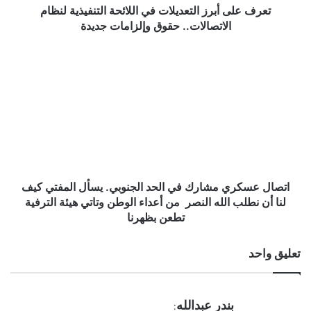
حقوق
تعرف على أبرز التعديلات في اللائحة التنفيذية لنظام
وإلزامات
الاتصالات.. حقوق وإلزامات جديدة
جديدة
اتصال
عسكري
مشارك
في
الحد
الجنوبي.
يسأل
المفتي
كيف
لنا
اتصال عسكري مشارك في الحد الجنوبي. يسأل المفتي كيف
أن
لنا أن نطلب الله النصر من أعداء الوطن وتاتي هيئة الترفية
نطلب
تطعن بظهرنا
الله
النصر
تعليق واحد
من
أعداء
الوطن
وتاتي
ي
بندر عبدالله
: