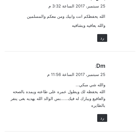
هيئة
ق
25 سبتمبر، 2017 الساعة 3:32 م
الترفية
و
تطعن
الله يحفظكم انت وابيك ومن معكم والمسلمين
ل
بظهرنا
والله يعافيه ويشافيه
رد
ي
Dm
:
ق
25 سبتمبر، 2017 الساعة 11:56 م
و
والله شي مبكي…
ل
الله يحفظه لك ويطول عمره على طاعته ويمده بالصحه
والعافيع ويبارك له فيك……بس الوالد الله يهديه بغى ينفر
بالطايره
رد