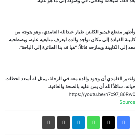
بعد الله، سبحانه وتعالى، في وصوله إلى ما هو عليه.
وأظهر مقطع فيديو الكابتن طيار عبدالله الغامدي، وهو يتوجه من
كابينة القيادة إلى مكان تواجد والده ليعرف متابعيه عليه، ويصطحبه
معه إلى الكابينة ويمازحه قائلاً: “هيا قد بنا الطائرة إلى الباحة”.
واعتبر الغامدي أن وجود والده معه في الرحلة، يمثل له أسعد لحظات
حياته، سائلاً الله أن يمن عليه بالصحة والعافية.
https://youtu.be/n7c97_86Rw0
Source
واتساب
تيلقرام
مشاركة عبر البريد
طباعة