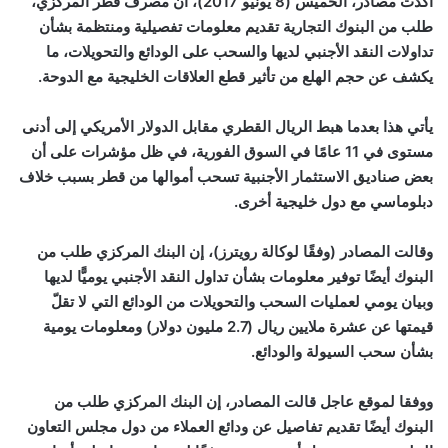
أكّدت مصادر، الخميس (8 يونيو 2017)، أن مصرف قطر المركزي،
طلب من البنوك التجارية تقديم معلومات تفصيلية ومنتظمة بشأن
تداولات النقد الأجنبي لديها والسحب على الودائع والتحويلات، ما
يكشف عن حجم الهلع من تأثير قطع العلاقات الخليجية مع الدوحة.
يأتي هذا بعدما هبط الريال القطري مقابل الدولار الأمريكي إلى أدنى
مستوى في 11 عامًا في السوق الفورية، في ظل مؤشرات على أن
بعض صناديق الاستثمار الأجنبية تسحب أموالها من قطر بسبب خلاف
دبلوماسي مع دول خليجية أخرى.
وقالت المصادر (وفقًا لوكالة رويترز)، إن البنك المركزي طلب من
البنوك أيضًا توفير معلومات بشأن تداول النقد الأجنبي يوميًّا لديها
وبيان يومي لعمليات السحب والتحويلات من الودائع التي لا تقلّ
قيمتها عن عشرة ملايين ريال (2.7 مليون دولار) ومعلومات يومية
بشأن سحب السيولة والودائع.
ووفقا لموقع عاجل قالت المصادر، إن البنك المركزي طلب من
البنوك أيضًا تقديم تفاصيل عن ودائع العملاء من دول مجلس التعاون