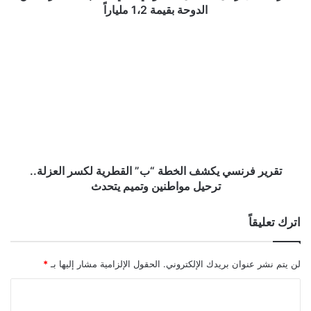
بقيمة
الدوحة بقيمة 1،2 ملياراً
1،2
ملياراً
تقرير
فرنسي
يكشف
الخطة
“ب”
القطرية
لكسر
العزلة..
ترحيل
مواطنين
تقرير فرنسي يكشف الخطة “ب” القطرية لكسر العزلة..
وتميم
ترحيل مواطنين وتميم يتحدث
يتحدث
اترك تعليقاً
لن يتم نشر عنوان بريدك الإلكتروني.
الحقول الإلزامية مشار إليها بـ
*
ا
ل