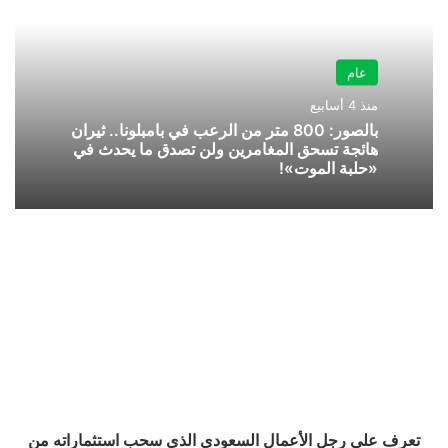
عام
منذ 4 أسابيع
بالصور: 800 متر من الرعب في بامبلونا.. ثيران
هائجة تسحق المغامرين ولن تصدق ما يحدث في
«حلبة الموت»!
تعرف
على
رجل
الأعمال
السعودي
الذي
سحب
استثماراته
من
الدوحة
تعرف على رجل الأعمال السعودي الذي سحب استثماراته من