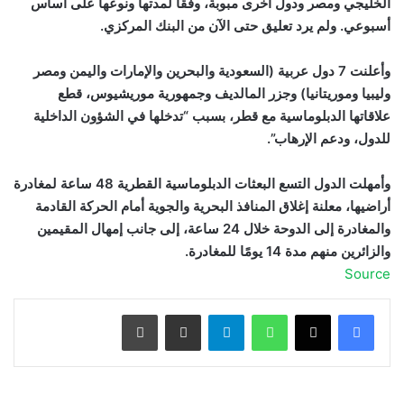
الخليجي ومصر ودول أخرى مبوبة، وفقًا لمدتها ونوعها على أساس
أسبوعي. ولم يرد تعليق حتى الآن من البنك المركزي.
وأعلنت 7 دول عربية (السعودية والبحرين والإمارات واليمن ومصر
وليبيا وموريتانيا) وجزر المالديف وجمهورية موريشيوس، قطع
علاقاتها الدبلوماسية مع قطر، بسبب “تدخلها في الشؤون الداخلية
للدول، ودعم الإرهاب”.
وأمهلت الدول التسع البعثات الدبلوماسية القطرية 48 ساعة لمغادرة
أراضيها، معلنة إغلاق المنافذ البحرية والجوية أمام الحركة القادمة
والمغادرة إلى الدوحة خلال 24 ساعة، إلى جانب إمهال المقيمين
والزائرين منهم مدة 14 يومًا للمغادرة.
Source
واتساب
تيلقرام
مشاركة عبر البريد
طباعة