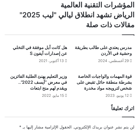
المؤشرات التقنية العالمية
المملكة
تتبوأ
الرياض
الرياض تشهد انطلاق ليالي "ليب 2025"
مقدمة
تشهد
مقالات ذات صلة
أهم
انطلاق
المؤشرات
ليالي
التقنية
"ليب
العالمية
2025"
مدرس يعتدي على طالب بطريقة
هل كانت آبل موفقة في التخلي
وحشية في الأردن
عن إصدارات آيفون S
29 أغسطس، 2024
13 أكتوبر، 2021
قوة المهمات والواجبات الخاصة
وزير التعليم يهنئ الطلبة الفائزين
بشرطة منطقة حائل تقبض على
في معرض “آيسف 2022”..
شخص لترويجه مواد مخدرة
ويقدم لهم منح ابتعاث
12 يونيو، 2023
15 مايو، 2022
اترك تعليقاً
لن يتم نشر عنوان بريدك الإلكتروني.
الحقول الإلزامية مشار إليها بـ
*