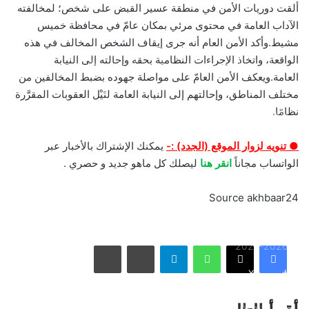
ألقت دوريات الأمن في منطقة عسير القبض على شخص؛ لمخالفته
الآداب العامة في محتوى مرئي بمكان عامّ في محافظة خميس
مشيط.وأكد الأمن العام أنه جرى إيقاف الشخص المخالف في هذه
بالصور: 800 متر من الرعب في بامبلونا.. ثيران هائجة تسحق
الواقعة، واتخاذ الإجراءات النظامية بحقه وإحالته إلى النيابة
المغامرين ولن تصدق ما يحدث في «حلبة الموت»!
العامة.ويعكف الأمن العامّ على مواصلة جهوده بضبط المخالفين من
مختلف المناطق، وإحالتهم إلى النيابة العامة لنَيْل العقوبات المقرَّرة
نظامًا.
ثنائية بيلينغهام القاتلة تقود إنجلترا لعبور النرويج إلى نصف نهائي
مونديال 2026
● تنويه لزوار الموقع (الجدد) :-
يمكنك الإشتراك بالأخبار عبر
الواتساب مجاناً
انقر هنا
ليصلك كل ماهو جديد و حصري .
أمريكا تشنّ الجولة الثالثة من ضرباتها الجوية على إيران رداً على
هجوم بمضيق هرمز
Source akhbaar24
الاتحاد يُعيّن حمد المنتشري مديرًا للفريق الأول استعدادًا لموسم
واتساب
تيلقرام
مشاركة عبر البريد
طباعة
2026-2027
فيسبوك
X
الأسبوع في 10 صور: صدمة هستيرية في المونديال.. وتشييع
«المرشد الإيراني» يشعل العالم