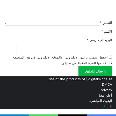
التعليق
*
الاسم
*
البريد الإلكتروني
*
احفظ اسمي، بريدي الإلكتروني، والموقع الإلكتروني في هذا المتصفح
لاستخدامها المرة المقبلة في تعليقي.
One of the products of | digitalminds.sa
DMCA
privacy
أعلن معنا
البثوث المباشرة
سناب
‫YouTube
تيلقرام
تشات