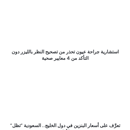
جراحة
عيون
تحذر
من
تصحيح
النظر
بالليزر
دون
التأكد
استشارية جراحة عيون تحذر من تصحيح النظر بالليزر دون
من
التأكد من 4 معايير صحية
4
معايير
تعرَّف
صحية
على
أسعار
البنزين
في
دول
الخليج..
السعودية
“تظل”
الأقل
تعرَّف على أسعار البنزين في دول الخليج.. السعودية “تظل”