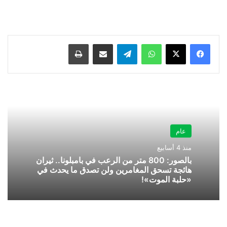
واتساب
تيلقرام
مشاركة عبر البريد
طباعة
عام
منذ 4 أسابيع
بالصور: 800 متر من الرعب في بامبلونا.. ثيران
هائجة تسحق المغامرين ولن تصدق ما يحدث في
«حلبة الموت»!
استشارية