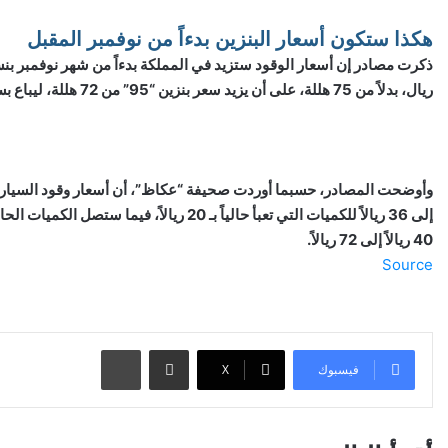
هكذا ستكون أسعار البنزين بدءاً من نوفمبر المقبل
ريال، بدلاً من 75 هللة، على أن يزيد سعر بنزين “95” من 72 هللة، ليباع بسعر 1.62 ريال.
40 ريالاً إلى 72 ريالاً.
Source
مشاركة عبر البريد
طباعة
فيسبوك
‫X