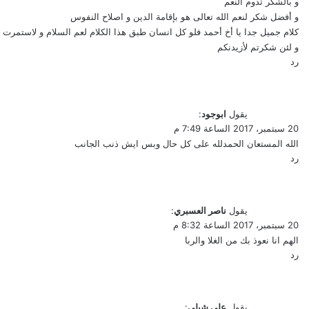
و بالشكر تدوم النعم
و أفضل شكر لنعم الله تعالى هو بإقامة الدين و اصلاح النفوس
كلام جميل جدا يا أخ أحمد فلو كل انسان طبق هذا الكلام لعم السلام و لاستمرت ال
و لئن شكرتم لأزيدنكم
رد
يقول
ابوجود
:
20 سبتمبر، 2017 الساعة 7:49 م
الله المستعان الحمدلله على كل حال وبس ايش ذنب الجانب
رد
يقول
ناصر العسبري
:
20 سبتمبر، 2017 الساعة 8:32 م
الهم انا نعوذ بك من الغلا والربا
رد
يقول
علي شبلي
: