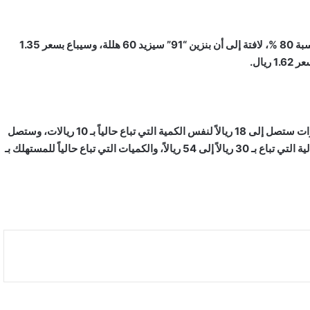
ذكرت مصادر إن أسعار الوقود ستزيد في المملكة بدءاً من شهر نوفمبر بنسبة 80 %، لافتة إلى أن بنزين “91” سيزيد 60 هللة، وسيباع بسعر 1.35
وأوضحت المصادر، حسبما أوردت صحيفة “عكاظ”، أن أسعار وقود السيارات ستصل إلى 18 ريالاً لنفس الكمية التي تباع حالياً بـ 10 ريالات، وستصل
إلى 36 ريالاً للكميات التي تعبأ حالياً بـ 20 ريالاً، فيما ستصل الكميات الحالية التي تباع بـ 30 ريالاً إلى 54 ريالاً، والكميات التي تباع حالياً للمستهلك بـ