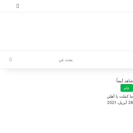
إ
تسجيل الدخول
مقال عش
إضافة
بحث
عن
شاهد أيضاً
عام
ما كملت يا أهلي
28 أبريل، 2021