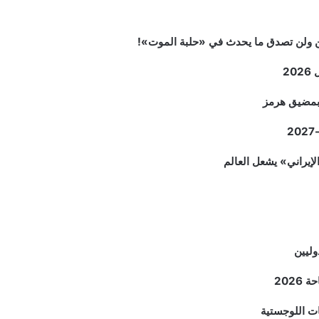
2
م بمضيق هرمز
وليين
202
ات اللوجستية