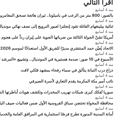
أقرأ التالي
منذ 4 أسابيع
بالصور: 800 متر من الرعب في بامبلونا.. ثيران هائجة تسحق المغامرين ولن تصدق ما يحدث في «حلبة الموت»!
منذ 4 أسابيع
ثنائية بيلينغهام القاتلة تقود إنجلترا لعبور النرويج إلى نصف نهائي مونديال 026
منذ 4 أسابيع
أمريكا تشنّ الجولة الثالثة من ضرباتها الجوية على إيران رداً على هجو
منذ 4 أسابيع
الاتحاد يُعيّن حمد المنتشري مديرًا للفريق الأول استعدادًا لموسم 2026-2027
منذ 4 أسابيع
الأسبوع في 10 صور: صدمة هستيرية في المونديال.. وتشييع «المرشد الإيراني» يشعل العالم
منذ 4 أسابيع
ذراع درب التبانة يتألق في سماء رفحاء بمشهد فلكي لافت
منذ 4 أسابيع
نائب أمير مكة المكرمة يقدم التعازي لأسرة الصيرفي
منذ 4 أسابيع
سوريا تُفكك كبرى شبكات تهريب المخدرات وتكشف هويات أباطرتها الد
منذ 4 أسابيع
محافظة المخواة تحتضن سباق الفروسية الأول ضمن فعاليات صيف الباحة 6
منذ 4 أسابيع
أمانة المدينة المنورة تطرح فرصًا استثمارية في المرافق العامة والخدم