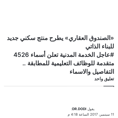
«الصندوق
«الصندوق العقاري» يطرح منتج سكني جديد
العقاري»
للبناء الذاتي
يطرح
منتج
#عاجل
#عاجل الخدمة المدنية تعلن أسماء 4526
سكني
الخدمة
متقدمة للوظائف التعليمية للمطابقة ..
جديد
المدنية
للبناء
تعلن
التفاصيل والاسماء
الذاتي
أسماء
تعليق واحد
4526
متقدمة
للوظائف
التعليمية
للمطابقة
..
يقول
DR.DODI
:
التفاصيل
11 سبتمبر، 2017 الساعة 4:18 م