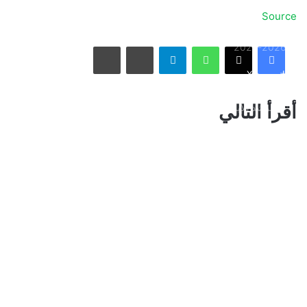
Source
الاتحاد يُعيّن حمد المنتشري مديرًا للفريق الأول استعدادًا لموسم
واتساب
تيلقرام
مشاركة عبر البريد
طباعة
2026-2027
فيسبوك
X
الأسبوع في 10 صور: صدمة هستيرية في المونديال.. وتشييع
أقرأ التالي
«المرشد الإيراني» يشعل العالم
ذراع درب التبانة يتألق في سماء رفحاء بمشهد فلكي لافت
نائب أمير مكة المكرمة يقدم التعازي لأسرة الصيرفي
سوريا تُفكك كبرى شبكات تهريب المخدرات وتكشف هويات أباطرتها
الدوليين