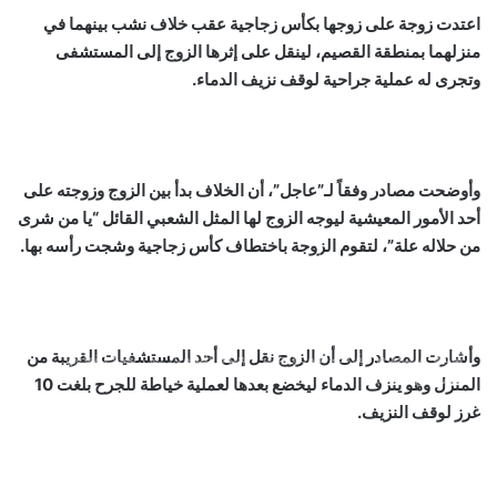
اعتدت زوجة على زوجها بكأس زجاجية عقب خلاف نشب بينهما في
منزلهما بمنطقة القصيم، لينقل على إثرها الزوج إلى المستشفى
وتجرى له عملية جراحية لوقف نزيف الدماء.
وأوضحت مصادر وفقاً لـ”عاجل”، أن الخلاف بدأ بين الزوج وزوجته على
أحد الأمور المعيشية ليوجه الزوج لها المثل الشعبي القائل “يا من شرى
من حلاله علة”، لتقوم الزوجة باختطاف كأس زجاجية وشجت رأسه بها.
بالصور: 800 متر من الرعب في بامبلونا.. ثيران هائجة تسحق
المغامرين ولن تصدق ما يحدث في «حلبة الموت»!
وأشارت المصادر إلى أن الزوج نقل إلى أحد المستشفيات القريبة من
ثنائية بيلينغهام القاتلة تقود إنجلترا لعبور النرويج إلى نصف نهائي
مونديال 2026
المنزل وهو ينزف الدماء ليخضع بعدها لعملية خياطة للجرح بلغت 10
غرز لوقف النزيف.
أمريكا تشنّ الجولة الثالثة من ضرباتها الجوية على إيران رداً على
هجوم بمضيق هرمز