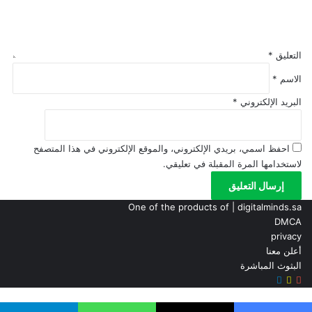
التعليق
*
الاسم
*
البريد الإلكتروني
*
احفظ اسمي، بريدي الإلكتروني، والموقع الإلكتروني في هذا المتصفح
لاستخدامها المرة المقبلة في تعليقي.
One of the products of | digitalminds.sa
DMCA
privacy
أعلن معنا
البثوث المباشرة
سناب
‫YouTube
تيلقرام
تشات