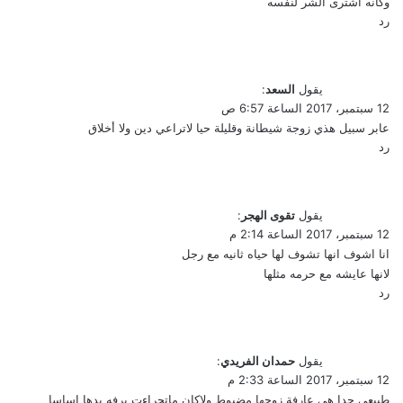
وكأنه اشترى الشر لنفسه
رد
يقول
السعد
:
12 سبتمبر، 2017 الساعة 6:57 ص
عابر سبيل هذي زوجة شيطانة وقليلة حيا لاتراعي دين ولا أخلاق
رد
يقول
تقوى الهجر
:
12 سبتمبر، 2017 الساعة 2:14 م
انا اشوف انها تشوف لها حياه ثانيه مع رجل
لانها عايشه مع حرمه مثلها
رد
يقول
حمدان الفريدي
:
12 سبتمبر، 2017 الساعة 2:33 م
طبيعي جدا هي عارفة زوجها مضبوط ولاكان ماتجراءت برفه يدها اساسا