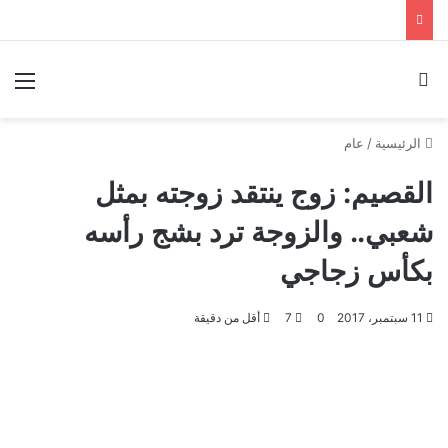
بحث عن
الق
الرئيسية
/
عام
القصيم: زوج ينتقد زوجته بمثل
شعبي.. والزوجة ترد بشج رأسه
بكأس زجاجي
11 سبتمبر، 2017
0
7
أقل من دقيقة