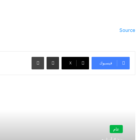
Source
مشاركة عبر البريد
طباعة
فيسبوك
‫X
أقرأ التالي
عام
منذ 4 أسابيع