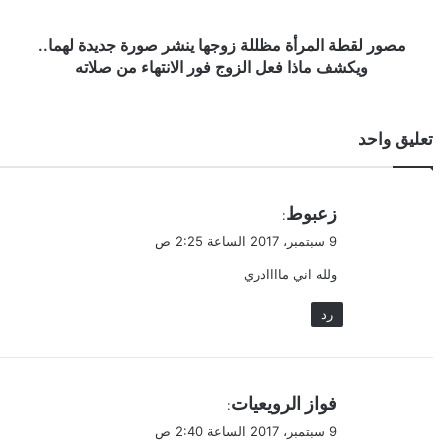
جديدة
لهما..
ويكشف
مصور لقطة المرأة مظللة زوجها ينشر صورة جديدة لهما..
ماذا
ويكشف ماذا فعل الزوج فور الانتهاء من صلاته
فعل
الزوج
فور
تعليق واحد
الانتهاء
من
صلاته
ي
زعبوط
:
ق
9 سبتمبر، 2017 الساعة 2:25 ص
و
ولله اني ماااادري
ل
رد
ي
فواز الرويعيات
:
ق
9 سبتمبر، 2017 الساعة 2:40 ص
و