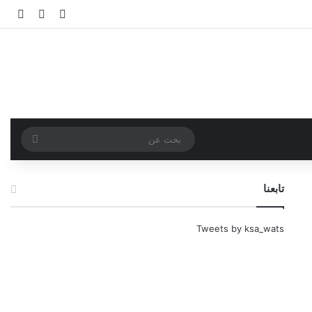
تسجيل الدخو
مقال عش
إضاف
بحث
عن
تابعنا
Tweets by ksa_wats