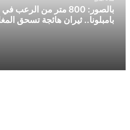
بالصور: 800 متر من الرعب في
بامبلونا.. ثيران هائجة تسحق المغ
ولن تصدق ما يحدث في «حلبة ال
مصور
لقطة
المرأة
مظللة
زوجها
ينشر
صورة