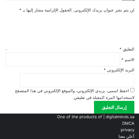
لـ”رجال
السكني
الأمن
المدعوم
لن يتم نشر عنوان بريدك الإلكتروني.
الحقول الإلزامية مشار إليها بـ
*
بالقطيف”!
بحد
أقصى
4
ملايين
ريال
التعليق
*
الاسم
*
البريد الإلكتروني
*
احفظ اسمي، بريدي الإلكتروني، والموقع الإلكتروني في هذا المتصفح
لاستخدامها المرة المقبلة في تعليقي.
One of the products of | digitalminds.sa
DMCA
privacy
أعلن معنا