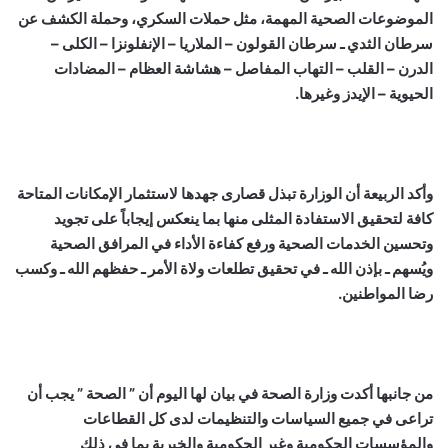
الموضوعات الصحية المهمة، مثل حملات السكري، وحملة الكشف عن
سرطان الثدي ـ سرطان القولون – الملاريا – الإنفلونزا – الكلى –
الدرن – القلب – التهاب المفاصل – هشاشة العظام – المضادات
الحيوية – الإيدز وغيرها.
وأكد الربيعة أن الوزارة تبذل قصارى جهدها لاستثمار الإمكانات المتاحة
كافة لتحقيق الاستفادة المثلى منها بما ينعكس إيجاباً على تجويد
وتحسين الخدمات الصحية ورفع كفاءة الأداء في المرافق الصحية
ويُسهم ـ بإذن الله ـ في تحقيق تطلعات ولاة الأمر ـ حفظهم الله ـ وكسب
رضا المواطنين.
من جانبها أكدت وزارة الصحة في بيان لها اليوم أن ” الصحة ” يجب أن
تراعى في جميع السياسات والتنظيمات لدى كل القطاعات
والمؤسسات الحكومية وغير الحكومية والخيرية بما في ذلك