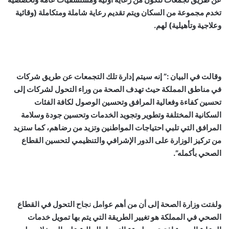
تخدم مجموعة من السكان ويتم تقديم رعاية شاملة ومتكاملة (وقائية
وعلاجية وتأهيلية) لهم.
وقالت في البيان :” إنه سيتم إدارة تلك التجمعات عن طريق شركات
في مناطق المملكة حيث تهدف الصحة من وراء التحول لشركات إلى
تحسين كفاءة وفعالية المرافق وتحسين الوصول لكافة الفئات
السكانية المختلفة وتطوير وتجويد الخدمات وتحسين جودة وسلامة
المرافق التي تلبي احتياجات المواطنين وتزيد من رضاهم، كما ستزيد
من تركيز الوزارة على الدور الإشرافي والتنظيمي لتحسين القطاع
الصحي بأكمله”.
بالصور: 800 متر من الرعب في بامبلونا.. ثيران هائجة تسحق
ولفتت وزارة الصحة إلى أن من أهم عوامل نجاح التحول في القطاع
المغامرين ولن تصدق ما يحدث في «حلبة الموت»!
الصحي في المملكة هو تغيير الطريقة التي يتم بها تمويل خدمات