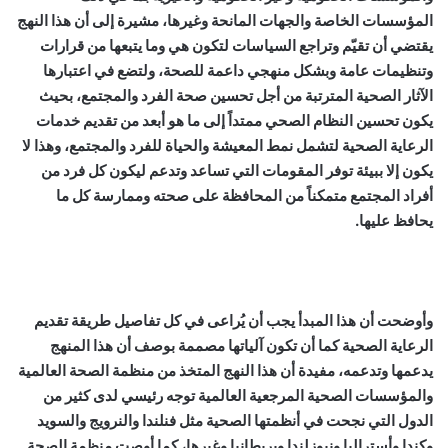
المؤسسات الخاصة والجهات المانحة وغيرها، مشيرة إلى أن هذا النهج
يقتضي أن تقيّم وتراجع السياسات لتكون هي وما يتبعها من قرارات
وتنظيمات عامة وبشكل منهجي داعمة للصحة، ولتضع في اعتبارها
الآثار الصحية المترتبة من أجل تحسين صحة الفرد والمجتمع، بحيث
يكون تحسين النظام الصحي ممتداً إلى ما هو أبعد من تقديم خدمات
الرعاية الصحية لتشمل نمط المعيشة والحياة للفرد والمجتمع، وهذا لا
يكون إلا ببيئة توفر المقومات التي تساعد وتدعم ليكون كل فرد من
أفراد المجتمع متمكناً من المحافظة على صحته وممارسة كل ما
يحافظ عليها.
وأوضحت أن هذا المبدأ يجب أن يُراعى في كل تفاصيل طريقة تقديم
الرعاية الصحية كما أن تكون آلياتها مصممة بوصف أن هذا المنهج
يدعمها وتدعمه، مفيدة أن هذا النهج المتخذ من منظمة الصحة العالمية
والمؤسسات الصحية المرجعية العالمية توجه رئيسي لدى كثير من
الدول التي نجحت في أنظمتها الصحية مثل فنلندا والنرويج والسويد
وكندا وأستراليا ونيوزلندا وبريطانيا وغيرها، كما أوصت منظمة الصحة