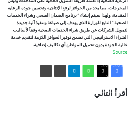
الرعاية الصحية إذ تعتمد طريقة التمويل الحالية على المدخلات وليس
المخرجات، مما يحد من الحوافز لرفع الإنتاجية وتحسين جودة الرعاية
ثنائية بيلينغهام القاتلة تقود إنجلترا لعبور النرويج إلى نصف نهائي
مونديال 2026
المقدمة، ولهذا سيتم إنشاء ” برنامج الضمان الصحي وشراء الخدمات
الصحية ” التابع للوزارة الذي يهدف إلى صياغة وتنفيذ آلية جديدة
لتمويل الشركات عن طريق شراء الخدمات الصحية وفقاً لأساليب
أمريكا تشنّ الجولة الثالثة من ضرباتها الجوية على إيران رداً على
الشراء الاستراتيجي التي تضمن توفير الحوافز اللازمة لتقديم خدمة
هجوم بمضيق هرمز
عالية الجودة بدون تحميل المواطن أي تكاليف إضافية.
Source
الاتحاد يُعيّن حمد المنتشري مديرًا للفريق الأول استعدادًا لموسم
واتساب
تيلقرام
مشاركة عبر البريد
طباعة
2026-2027
فيسبوك
X
الأسبوع في 10 صور: صدمة هستيرية في المونديال.. وتشييع
أقرأ التالي
«المرشد الإيراني» يشعل العالم
ذراع درب التبانة يتألق في سماء رفحاء بمشهد فلكي لافت
نائب أمير مكة المكرمة يقدم التعازي لأسرة الصيرفي