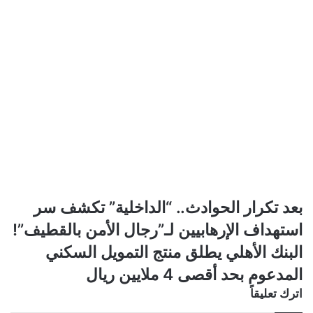
بعد
بعد تكرار الحوادث.. “الداخلية” تكشف سر
تكرار
استهداف الإرهابيين لـ”رجال الأمن بالقطيف”!
الحوادث..
“الداخلية”
البنك
البنك الأهلي يطلق منتج التمويل السكني
تكشف
الأهلي
المدعوم بحد أقصى 4 ملايين ريال
سر
يطلق
استهداف
منتج
اترك تعليقاً
الإرهابيين
التمويل