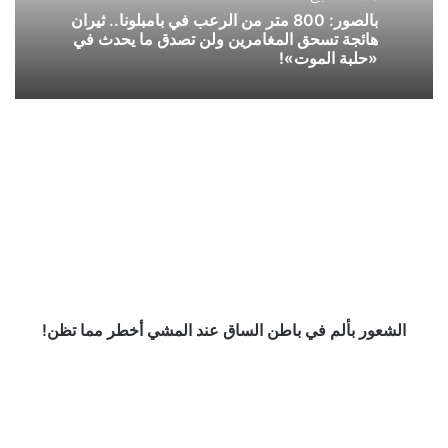
بالصور: 800 متر من الرعب في بامبلونا.. ثيران
هائجة تسحق المغامرين ولن تصدق ما يحدث في
«حلبة الموت»!
الشعور
بألم
في
باطن
الساق
عند
المشي
أخطر
مما
تظن!
الشعور بألم في باطن الساق عند المشي أخطر مما تظن!
#عاجل
بموافقة
الملك
..