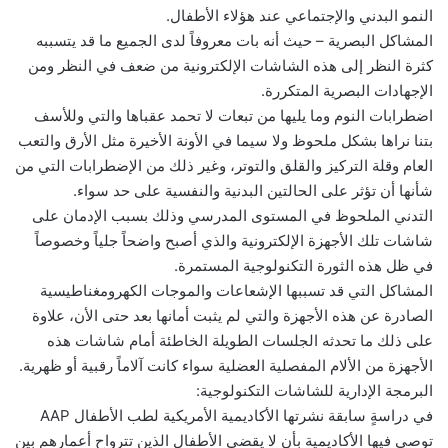
النمو البدني والإجتماعي عند هؤلاء الأطفال.
المشاكل البصرية – حيث أنه بات معروفاً لدى الجميع ما قد يتسببه
كثرة النظر إلى هذه الشاشات الإلكترونية من ضعف في النظر ومن
الإجهادات البصرية المتكررة.
اضطرابات النوم وما يليها من تبعات لا تحمد عقباها والتي وللأسف
بتنا نراها بشكل ملحوظ ولا سيما في الأونة الأخيرة مثل الأرق والتعب
العام وقلة التركيز والقلق والتوتر، وغير ذلك من الإضطرابات التي من
شأنها أن تؤثر على الحالتين البدنية والنفسية على حد سواء.
التدني الملحوظ في المستوى المدرسي وذلك بسبب الإدمان على
شاشات تلك الأجهزة الإلكترونية والذي أصبح واضحاً جلياً وخصوصاً
في ظل هذه الثورة التكنولوجية المستمرة.
المشاكل التي قد تسببها الإشعاعات والموجات الكهرومغناطيسية
الصادرة عن هذه الأجهزة والتي لم يثبت أمانها بعد حتى الأن، علاوة
على ذلك ما تحدثه الجلسات الطويلة الخاطئة أمام شاشات هذه
الأجهزة من الألام المفصلية العضلية سواء كانت آلاماً رقبية أو ظهرية.
البرمجة الإدارية للشاشات التكنولوجية:
في دراسةٍ سابقة نشرتها الأكاديمية الأمريكية لطب الأطفال AAP
توصي فيها الأكاديمية بأن لا يقضي الأطفال الذين تترواح أعمارهم بين