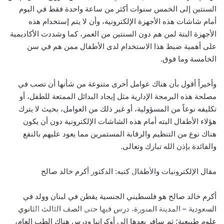
السنتين إلى الخمس سنوات أكثر من ساعة واحدة فقط في اليوم
أمام شاشات هذه الأجهزة الإلكترونية، وأن لا يتم إستخدام هذه
الأجهزة البتة لمن هم دون السنتين من العمر، كما وشددت الأكاديمية
على أهمية ضبط هذا الاستخدام لدى الأطفال ممن هم في سن
الخامسة وما فوق.
وأخيراً أقول بأن هناك عوامل أخرى متنوعة من شأنها أن تصب في
مصلحة هذه البرمجة الإدارية مثل إيجاد البدائل الممتعة للطفل، أو
تكليفه نوعاً من المسؤولية، أو غير ذلك من العوامل، بحيث لا يترك
هؤلاء الأطفال البته أمام هذه الشاشات الإلكترونية دون أن يكون
هناك نوع من التنظيم والرقابة المستمرين مما يعود عليهم بالنفع
والفائدة بإذن الله تبارك وتعالى.
بالصور: 800 متر من الرعب في بامبلونا.. ثيران هائجة تسحق
مقال الإلكترونيات والأطفال كتبه: الدكتور أكرم خالد صالح
المغامرين ولن تصدق ما يحدث في «حلبة الموت»!
أكرم خالد صالح هو فلسطيني الجنسية يقطن في لبنان وولد في
السعودية – المدينة المنورة، درس فيها حتى الصف الثالث الثانوي
ثنائية بيلينغهام القاتلة تقود إنجلترا لعبور النرويج إلى نصف نهائي
مونديال 2026
علوم طبيعية؛ ثم سافر بعدها إلى أوكرانيا ودرس هناك الطب العام،