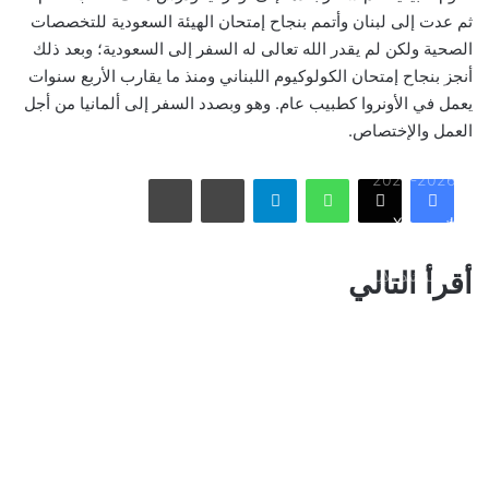
ثم عدت إلى لبنان وأتمم بنجاح إمتحان الهيئة السعودية للتخصصات
الصحية ولكن لم يقدر الله تعالى له السفر إلى السعودية؛ وبعد ذلك
أمريكا تشنّ الجولة الثالثة من ضرباتها الجوية على إيران رداً على
أنجز بنجاح إمتحان الكولوكيوم اللبناني ومنذ ما يقارب الأربع سنوات
هجوم بمضيق هرمز
يعمل في الأونروا كطبيب عام. وهو وبصدد السفر إلى ألمانيا من أجل
العمل والإختصاص.
الاتحاد يُعيّن حمد المنتشري مديرًا للفريق الأول استعدادًا لموسم
واتساب
تيلقرام
مشاركة عبر البريد
طباعة
2026-2027
فيسبوك
X
الأسبوع في 10 صور: صدمة هستيرية في المونديال.. وتشييع
أقرأ التالي
«المرشد الإيراني» يشعل العالم
ذراع درب التبانة يتألق في سماء رفحاء بمشهد فلكي لافت
نائب أمير مكة المكرمة يقدم التعازي لأسرة الصيرفي