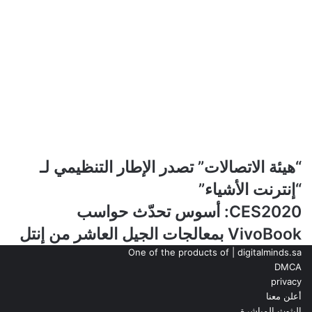
“هيئة
“هيئة الاتصالات” تصدر الإطار التنظيمي لـ
الاتصالات”
“إنترنت الأشياء”
تصدر
الإطار
CES2020:
CES2020: أسوس تحدّث حواسب
التنظيمي
أسوس
VivoBook بمعالجات الجيل العاشر من إنتل
لـ
تحدّث
“إنترنت
حواسب
One of the products of | digitalminds.sa
الأشياء”
VivoBook
DMCA
بمعالجات
privacy
الجيل
أعلن معنا
العاشر
البثوث المباشرة