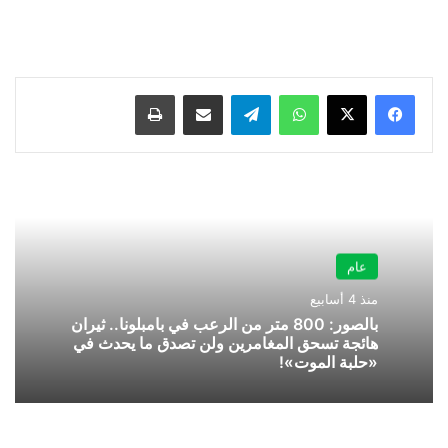
واتساب
تيلقرام
مشاركة عبر البريد
طباعة
عام
منذ 4 أسابيع
بالصور: 800 متر من الرعب في بامبلونا.. ثيران
هائجة تسحق المغامرين ولن تصدق ما يحدث في
«حلبة الموت»!
"ساما"