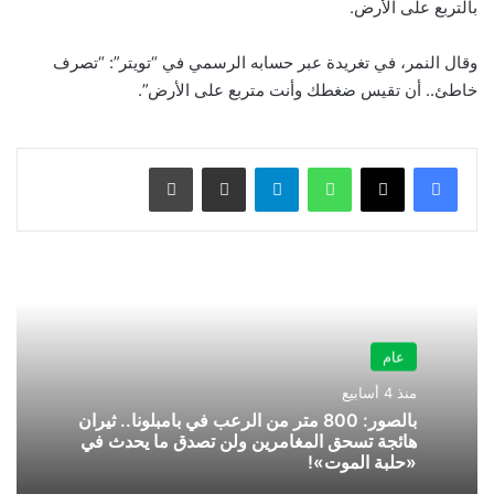
بالتربع على الأرض.
وقال النمر، في تغريدة عبر حسابه الرسمي في “تويتر”: “تصرف
خاطئ.. أن تقيس ضغطك وأنت متربع على الأرض”.
واتساب
تيلقرام
مشاركة عبر البريد
طباعة
عام
منذ 4 أسابيع
بالصور: 800 متر من الرعب في بامبلونا.. ثيران
هائجة تسحق المغامرين ولن تصدق ما يحدث في
«حلبة الموت»!