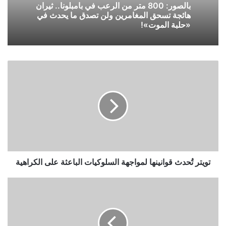
بالصور: 800 متر من الرعب في بامبلونا.. ثيران
هائجة تسحق المغامرين ولن تصدق ما يحدث في
«حلبة الموت»!
تويتر
تُحدث
قوانينها
لمواجهة
السلوكيات
الباعثة
على
الكراهية
تويتر تُحدث قوانينها لمواجهة السلوكيات الباعثة على الكراهية
يرتدي
15
قميصا
لتجنب
رسوم