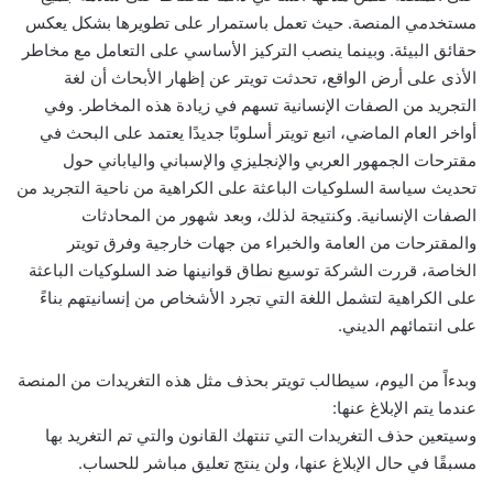
مستخدمي المنصة. حيث تعمل باستمرار على تطويرها بشكل يعكس
حقائق البيئة. وبينما ينصب التركيز الأساسي على التعامل مع مخاطر
الأذى على أرض الواقع، تحدثت تويتر عن إظهار الأبحاث أن لغة
التجريد من الصفات الإنسانية تسهم في زيادة هذه المخاطر. وفي
أواخر العام الماضي، اتبع تويتر أسلوبًا جديدًا يعتمد على البحث في
مقترحات الجمهور العربي والإنجليزي والإسباني والياباني حول
تحديث سياسة السلوكيات الباعثة على الكراهية من ناحية التجريد من
الصفات الإنسانية. وكنتيجة لذلك، وبعد شهور من المحادثات
والمقترحات من العامة والخبراء من جهات خارجية وفرق تويتر
الخاصة، قررت الشركة توسيع نطاق قوانينها ضد السلوكيات الباعثة
على الكراهية لتشمل اللغة التي تجرد الأشخاص من إنسانيتهم بناءً
على انتمائهم الديني.
وبدءاً من اليوم، سيطالب تويتر بحذف مثل هذه التغريدات من المنصة
عندما يتم الإبلاغ عنها:
وسيتعين حذف التغريدات التي تنتهك القانون والتي تم التغريد بها
مسبقًا في حال الإبلاغ عنها، ولن ينتج تعليق مباشر للحساب.