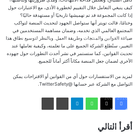
كيف ينبغي التعامل خلال التقييم لخطورة الأذى، مع الاعتبارات حول
بالصور: 800 متر من الرعب في بامبلونا.. ثيران هائجة تسحق
إذا كانت المجموعة قد تم تهميشها تاريخيًا أو مستهدفة حاليًا؟
المغامرين ولن تصدق ما يحدث في «حلبة الموت»!
وختامًا، قالت تويتر أنها ستواصل الجهود لتحديث المنصة لتواكب
المجتمع العالمي الذي تخدمه، وضمان مساهمة المستخدمين في
صياغة القوانين والمنتجات وطريقة العمل. وبالنظر لتوسيع نطاق هذا
ثنائية بيلينغهام القاتلة تقود إنجلترا لعبور النرويج إلى نصف نهائي
مونديال 2026
التغيير، ستُطلع الشركة الجميع على ما تعلمته، وكيفية تعاملها عند
تحديث القوانين، كما ستستمر في نشر أحدث التطورات حول جهوده
الأخرى لضمان جعل المنصة مكاناً أكثر أماناً للجميع.
أمريكا تشنّ الجولة الثالثة من ضرباتها الجوية على إيران رداً على
هجوم بمضيق هرمز
لمزيد من الاستفسارات حول أي من القوانين أو الاقتراحات يمكن
التواصل مع الشركة عبر حسابها @TwitterSafety.
الاتحاد يُعيّن حمد المنتشري مديرًا للفريق الأول استعدادًا لموسم
واتساب
تيلقرام
مشاركة عبر البريد
طباعة
2026-2027
فيسبوك
X
الأسبوع في 10 صور: صدمة هستيرية في المونديال.. وتشييع
أقرأ التالي
«المرشد الإيراني» يشعل العالم