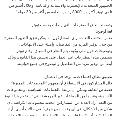
الجمهور المتحدث بالإنجليزية والإسبانية واليابانية، وخلال أسبوعين،
تلقى تويتر أكثر من 8000 رد من العامة من أكثر من 30 دولة.”
وتضمنت بعض المقترحات التي وصلت بحسب تويتر:
لغة أوضح:
ضمن مختلف اللغات، رأى المشاركون أنه يمكن تعزيز التغيير المقترح
من خلال توفير المزيد من التفاصيل، وأمثلة على الانتهاكات،
وتوضيحات حول متى وكيف يتم النظر في السياق. وقام تويتر
بتضمين هذه المقترحات عند العمل على تحسين هذا القانون، وتأكد
أيضاً من توفير مزيد من التفاصيل والوضوح في جميع قوانينه.
تضييق نطاق احتمالات ما يؤخذ في الاعتبار:
قال المشاركون في الاستطلاع أن مفهوم “المجموعات المميزة”
فضفاض للغاية، ويمكن أن يرتبط بالجماعات السياسية، ومجموعات
الكراهية، وغيرها من الجماعات غير المهمشة التي تستخدم هذا النوع
من اللغة. أراد العديد من المشاركين “تحديد مجموعات الكراهية بأي
شكل من الأشكال، في أي وقت، دون خوف”. في حالات أخرى، أراد
المشاركون أن يكونوا قادرين على الإشارة إلى المعجبين والأصدقاء