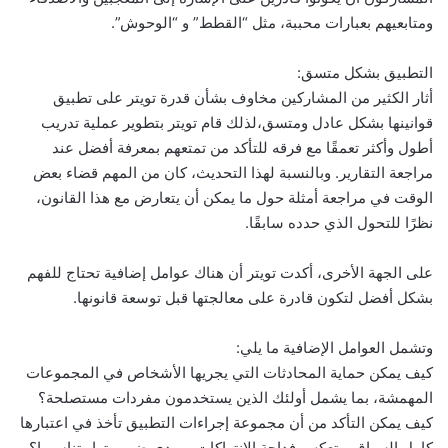
ومتابعيهم بعبارات محببة، مثل “القطط” و “الوحوش”.
التطبيق بشكل متسق:
أثار الكثير من المشاركين مخاوف بشأن قدرة تويتر على تطبيق
قوانينها بشكل عادل ومتسق،لذلك قام تويتر بتطوير عملية تدريب
أطول وأكثر تعمقًا مع فرقه للتأكد من تمتعهم بمعرفة أفضل عند
مراجعة التقارير. وبالنسبة لهذا التحديث، كان من المهم قضاء بعض
الوقت في مراجعة أمثلة حول ما يمكن أن يتعارض مع هذا القانون،
نظرًا للتحول الذي حدده سابقًا.
على الجهة الأخرى، أكدت تويتر أن هناك عوامل إضافية تحتاج للفهم
بشكل أفضل لتكون قادرة على معالجتها قبل توسعة قانونها.
وتشمل العوامل الإضافية ما يلي:
كيف يمكن حماية المحادثات التي يجريها الأشخاص في المجموعات
المهمشة، بما يشمل أولئك الذين يستخدمون مفردات مستصلحة؟
كيف يمكن التأكد من أن مجموعة إجراءات التطبيق تأخذ في اعتبارها
كامل السياق، وتعكس فداحة الانتهاكات، ومدى ضروريتها وتناسبها؟