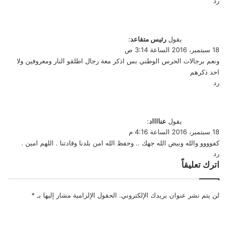
رد
يقول
رئيس متقاعد
:
18 سبتمبر، 2016 الساعة 3:14 ص
ونعم برجالات الحرس الوطني بس اذكر معة رجال اطلقو النار ومعروفين ولا
احد ذكرهم
رد
يقول
عنااااد
:
18 سبتمبر، 2016 الساعة 4:16 م
كفوووو والله وبيض الله جهك .. وحفظ الله امن بلدنا وقادتنا . اللهم امين .
رد
اترك تعليقاً
لن يتم نشر عنوان بريدك الإلكتروني.
الحقول الإلزامية مشار إليها بـ
*