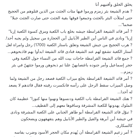
يخلق الخلق وأفنيهم أنا
? هدم الشيعة بئر زمزم ورموا فيها مئات الجثث من الذين قتلوهم من الحجيج
حتى امتلأت البئر بالجثث وجمعوا فوقها بقية الجثث حتى صارت الجثث جبلا”
ضخما”…
? أمر قائد الشيعة القرامطة جيشه بخلع باب الكعبة ومزق كسوة الكعبة إربا”
إربا” ونادى في الناس أين الطير الأبابيل أين الحجارة من سجيل ولم يجبه أحد!.
? هرب الحجيج من جيش الشيعة وتعلق باستار الكعبة (1700) رجل وامراة لعل
أستار الكعبة تشفع لهم عند الشيعة فنادى قائد الشيعة ابدأوا بهم فاذبحوهم…
? جمع قائد الشيعة القرامطة حاجات بيت الله من النساء حول الكعبة وفي
حجر إسماعيل وأمر جنوده باغتصابهنّ علنا ثم ذبحوهن ورموا جثثهنّ في بئر
زمزم…
? أمر قائد الشيعة القرامطة بخلع ميزاب الكعبة فصعد رجل من الشيعة ولما
وصل الميزاب سقط الرجل على رأسه فانكسرت رقبته فقال قائدهم لا يصعد
له أحدا…
? هتك الشيعة القرامطة باب الكعبة ودنسوها ونهبوا منها كنوزا” عظيمة كان
الملوك يهدونها للكعبة المشرفة وساقوها معهم إلى القطيف…
? تبوّل قائد الشيعة القرامطة أبو طاهر الجنابي على الكعبة المشرفة ونادى
في جيشة أين أبرهة والفيل والطير الأبابيل وهم يتقهقهون ويضحكون
كالسكارى.
? أمر زعيم الشيعة القرامطة أن يُهدم مكان الحجر الأسود وضرب بفاسه