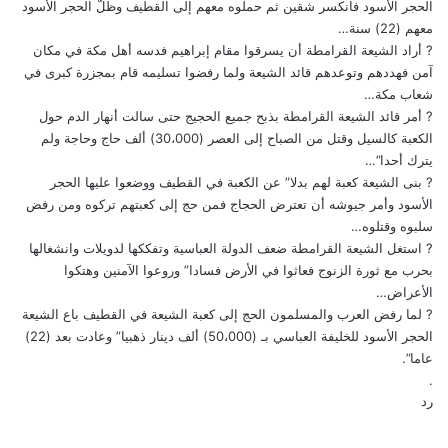
الحجر الأسود فانكسر شقين ثم حملوه معهم إلى القطيف وظلّ الحجر الأسود
معهم (22) سنة…
? أراد الشيعة القرامطة أن يسرقوا مقام إبراهيم فدسه أهل مكة في مكان
آمن فهددهم وتوعدهم قائد الشيعة ولما رفضوا تسليمه قام بمجزرة كبرى في
شعاب مكة…
? أمر قائد الشيعة القرامطة بذبح جميع الحجيج حتى سالت أنهار الدم حول
الكعبة كالسيل وقتل من الصباح إلى العصر (30،000) ألف حاج وحاجة ولم
يترك أحدا”…
? بنى الشيعة كعبة لهم بدلا” عن الكعبة في القطيف ووضعوا عليها الحجر
الأسود وأمر جيوشه أن تعترض الحجاج فمن حج إلى كعبتهم تركوه ومن رفض
سلبوه وقتلوه…
? استغل الشيعة القرامطة ضعف الدولة العباسية وتفككها لدويلات وانشغالها
بحرب مع ثورة الزنوج فعاثوا في الأرض فسادا” وروعوا الآمنين وهتكوا
الأعراض…
? لما رفض العرب والمسلمون الحج إلى كعبة الشيعة في القطيف باع الشيعة
الحجر الأسود للخليفة العباسي بـ (50،000) ألف دينار ذهبيا” وعادت بعد (22)
عاما”.
.
رد