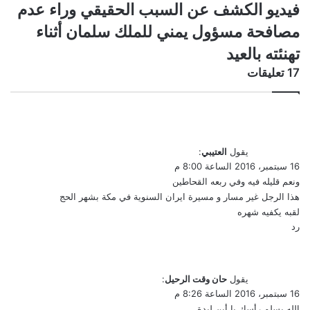
توثقها
فيديو
فيديو الكشف عن السبب الحقيقي وراء عدم
الكاميرا
الكشف
مصافحة مسؤول يمني للملك سلمان أثناء
لرجل
عن
أمن
السبب
تهنئته بالعيد
وطفل
الحقيقي
‫17 تعليقات
وراء
عدم
مصافحة
مسؤول
يمني
للملك
يقول
العتيبي
:
سلمان
16 سبتمبر، 2016 الساعة 8:00 م
أثناء
ونعم قليله فيه وفي ربعه القحاطين
تهنئته
هذا الرجل غير مسار و مسيرة ايران السنوية في مكة بشهر الحج
بالعيد
لقبه يكفيه شهره
رد
يقول
حان وقت الرحيل
:
16 سبتمبر، 2016 الساعة 8:26 م
الله يسلم رأسك يا أبن لبدة