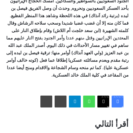
الجنود السعوديين بالسواطير والسكاكين. أمسك الحجاج الإيرانيون
بأحد العسكر السعوديين ونحروه, وحدث أن وصل الفريق فيصل بن
بالصور: 800 متر من الرعب في بامبلونا.. ثيران هائجة تسحق
لبده (برتبة رائد آنذاك) في هذه اللحظة وشاهد هذا المنظر الفظيع.
المغامرين ولن تصدق ما يحدث في «حلبة الموت»!
فما كان منه إلا أن غضب غضبا شديدا وسحب سلاحه الرشاش وقال
كلمته الشهيرة (ابن سعد خلجت أم اللاش) وقام بإطلاق النار على
المعتدين الإيرانيين وقتل منهم عددا وأمر الجنود بفتح النار عليهم مما
ثنائية بيلينغهام القاتلة تقود إنجلترا لعبور النرويج إلى نصف نهائي
مونديال 2026
ساهم في تغيير مسار الأحدااث في ذلك اليوم. أصدر الملك عبد الله
بن عبد العزيز (ولي العهد آنذاك) أوامر منها: ترقية فيصل بن لبده إلى
رتبة مقدم وبعدم مسائلته عسكريا إطلاقا عما فعل (كونه خالف أوامر
أمريكا تشنّ الجولة الثالثة من ضرباتها الجوية على إيران رداً على
عسكرية عليا). كما تم منحه وسام الشجاعة والاقدام ومنح أيضا عددا
هجوم بمضيق هرمز
من المقاعد في كلية الملك خالد العسكرية.
الاتحاد يُعيّن حمد المنتشري مديرًا للفريق الأول استعدادًا لموسم
واتساب
تيلقرام
مشاركة عبر البريد
طباعة
2026-2027
فيسبوك
X
الأسبوع في 10 صور: صدمة هستيرية في المونديال.. وتشييع
أقرأ التالي
«المرشد الإيراني» يشعل العالم