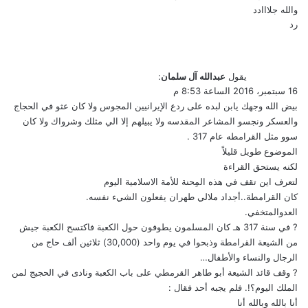
والله جلااادد
رد
يقول
عبدالله آل سلمان
:
16 سبتمبر، 2016 الساعة 8:53 م
بيض الله وجهك يابن لبده على ردع الإيرانيين المجوس ولا كان عثو في الحجاج
والعسكر ونجسو المشاعر المقدسه ولا يبيلهم إلا الي مثلك وشرواك ولا كان
سوو مثل القرامطه عام 317 .
الموضوع طويل قليلاً
لكنه يستحق القراءة
لتعرف اين تقف في هذه المِحنة للأمة الاسلامية اليوم
كان القرامطة..أجداد ملالي طهران يفعلون الشيء نفسه.
العدوالمتخفي.
? في سنة 317 هـ كان المسلمون يطوفون حول الكعبة فاكتسح الكعبة جيش
من الشيعة القرامطة وذبحوا في يوم واحد (30,000) ثلاثين ألف حاج من
الرجال والنساء والأطفال…
? وقف قائد الشيعة أبو طاهر القرمطي على باب الكعبة ونادى في الحجيج لمن
الملك اليوم؟!. فلم يجبه أحد فقال :
أنا بالله وبالله أنا