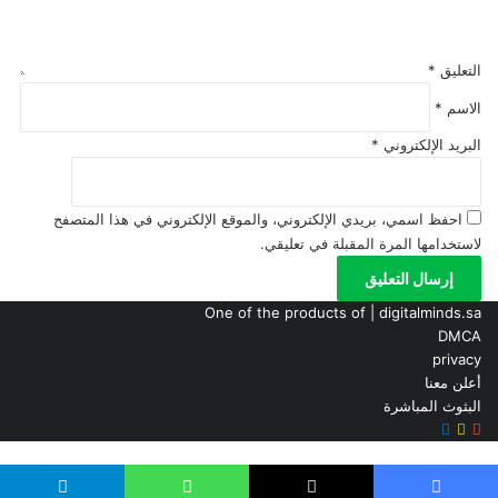
التعليق
*
الاسم
*
البريد الإلكتروني
*
احفظ اسمي، بريدي الإلكتروني، والموقع الإلكتروني في هذا المتصفح
لاستخدامها المرة المقبلة في تعليقي.
One of the products of | digitalminds.sa
DMCA
privacy
أعلن معنا
البثوث المباشرة
سناب
‫YouTube
تيلقرام
تشات
ر