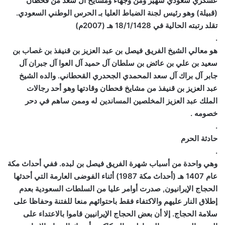
عسكري سعودي شهير ومن وجهاء ومشايخ آل سعد من قحطان
(قبيلة) وهو رئيس لجنة الضباط العليا بـ الحرس الوطني السعودي.
تقلد رتبته الحالية في 18/1/1428 هـ (2007م)
.
هو معالي الشيخ الفريق فيصل بن عبد العزيز بن قنيفذ بن غصاب بن
سعيد بن علي بن عائض بن سلطان آل حميد آل العوا آل جبران آل
جابر آل براك آل سعد المحمدي الجحدري القحطاني. والده الشيخ
عبد العزيز بن قنيفذ من مشايخ قحطان وقادتها وهو أحد رجالات
الملك عبد العزيز المخلصين المساندين له وممن ساهم في دحر
خصومه .
.
حادثة الحرم
.
وهي واحدة من أسباب شهرة الفريق فيصل بن لبده. ففي أحداث مكة
عام 1407 هـ (أحداث مكة 1987) أثناء الفوضى العارمة التي أحدثها
الحجاج الإيرانيون, صدرت أوامر عليا من السلطات السعودية بعدم
إطلاق النار عليهم والاكتفاء فقط باحتوائهم منعا للفتنة وحفاظا على
سلامة الحجاج. إلا أن بعض الحجاج الإيرانيين قاموا بالاعتداء على