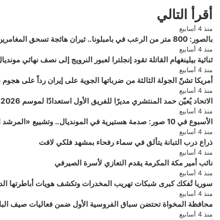
أقرأ التالي
منذ 4 أسابيع
بالصور: 800 متر من الرعب في بامبلونا.. ثيران هائجة تسحق المغامرين ولن تصدق ما يحدث في «حلبة الموت»!
منذ 4 أسابيع
ثنائية بيلينغهام القاتلة تقود إنجلترا لعبور النرويج إلى نصف نهائي مونديال 026
منذ 4 أسابيع
أمريكا تشنّ الجولة الثالثة من ضرباتها الجوية على إيران رداً على هجو
منذ 4 أسابيع
الاتحاد يُعيّن حمد المنتشري مديرًا للفريق الأول استعدادًا لموسم 2026-2027
منذ 4 أسابيع
الأسبوع في 10 صور: صدمة هستيرية في المونديال.. وتشييع «المرشد الإيراني» يشعل العالم
منذ 4 أسابيع
ذراع درب التبانة يتألق في سماء رفحاء بمشهد فلكي لافت
منذ 4 أسابيع
نائب أمير مكة المكرمة يقدم التعازي لأسرة الصيرفي
منذ 4 أسابيع
سوريا تُفكك كبرى شبكات تهريب المخدرات وتكشف هويات أباطرتها الد
منذ 4 أسابيع
محافظة المخواة تحتضن سباق الفروسية الأول ضمن فعاليات صيف الباحة 6
منذ 4 أسابيع