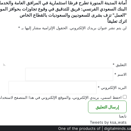
أمانة المدينة المنورة تطرح فرصًا استثمارية في المرافق العامة والخدم
البنك
البنك السعودي الفرنسي: فريق للتدقيق في وقوع تجاوزات بحوافز الم
"العمل"
السعودي
"العمل" تزف بشرى للسعوديين والسعوديات بالقطاع الخاص
تزف
الفرنسي:
اترك تعليقاً
فريق
بشرى
لن يتم نشر عنوان بريدك الإلكتروني.
الحقول الإلزامية مشار إليها بـ
*
للتدقيق
للسعوديين
في
والسعوديات
وقوع
بالقطاع
الخاص
تجاوزات
بحوافز
الموظفين
التعليق
*
الاسم
*
البريد الإلكتروني
*
احفظ اسمي، بريدي الإلكتروني، والموقع الإلكتروني في هذا المتصفح لاستخدامه
تابعنا
Tweets by ksa_wats
One of the products of | digitalminds.sa