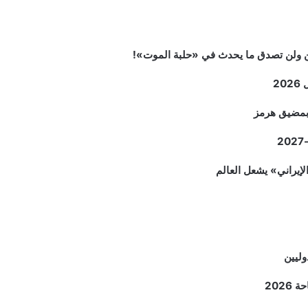
2
م بمضيق هرمز
وليين
202