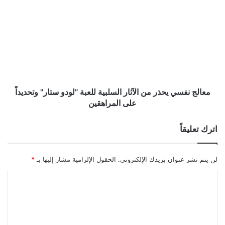
نفسي
يحذر
من
الآثار
السلبية
للعبة
"لودو
ستار"
وتحديداً
معالج نفسي يحذر من الآثار السلبية للعبة "لودو ستار" وتحديداً
على
على المراهقين
المراهقين
اترك تعليقاً
لن يتم نشر عنوان بريدك الإلكتروني.
الحقول الإلزامية مشار إليها بـ
*
ا
ل
ت
ع