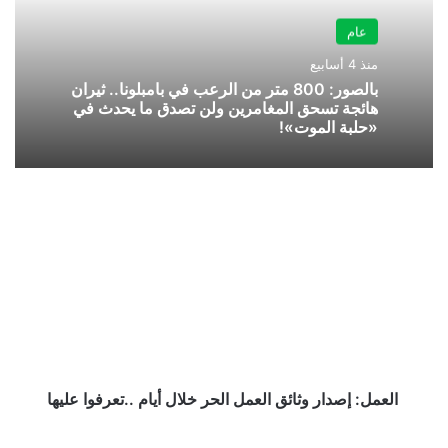
عام
منذ 4 أسابيع
بالصور: 800 متر من الرعب في بامبلونا.. ثيران
هائجة تسحق المغامرين ولن تصدق ما يحدث في
«حلبة الموت»!
العمل:
إصدار
وثائق
العمل
الحر
خلال
أيام
..تعرفوا
عليها
العمل: إصدار وثائق العمل الحر خلال أيام ..تعرفوا عليها
معالج