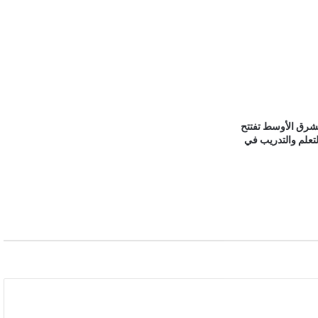
ريم (Rheem) الشرق الأوسط تفتتح
التعلم والتدريب في