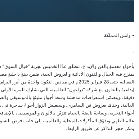
▪︎ واتس المملكة
.
يمتزج فيه الخيال والفنون الأدائية والعروض الحية، ضمن بيئةٍ داخليةٍ مص
الفعالية حتى 28 فبراير 2025م في ميادين، لتكون واحدة
دقيقة، ويتضمّن استعراضات مدهشة وسط أجواءٍ مليئةٍ بالموسيقى والعر
العالية، وختامًا بعروض فن السامري. وسيعيش الزوار أجواءً ساحرة في ه
أجواء التجربة، وساحةً نابضةً بالحياة تتزيّن بالألوان والموسيقى، بالإض
عالم الطهي وتذوّق المأكولات المحلية والعالمية، إلى جانب فرص التسو
يمكن حجز التذاكر عن طريق الرابط.