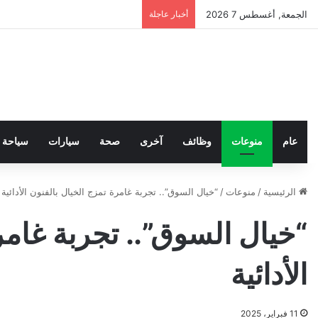
الجمعة, أغسطس 7 2026
أخبار عاجلة
عام
منوعات
وظائف
آخرى
صحة
سيارات
سياحة
الرئيسية
/
منوعات
/
“خيال السوق”.. تجربة غامرة تمزج الخيال بالفنون الأدائية
“خيال السوق”.. تجربة غامر
الأدائية
11 فبراير، 2025