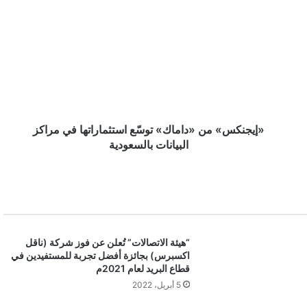
من
«داماك»
توسّع
متاحف الأحساء.. كنز ثقافي ينطق تراثاً
استثماراتها
في
مراكز
البيانات
بالسعودية
«إيجنكس» من «داماك» توسّع استثماراتها في مراكز
البيانات بالسعودية
“هيئة الاتصالات” تُعلن عن فوز شركة (ناقل
اكسبرس) بجائزة أفضل تجربة للمستفيدين في
قطاع البريد لعام 2021م
5 أبريل، 2022