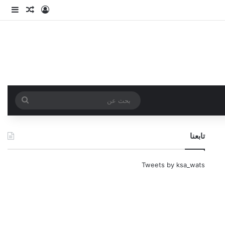
تسجيل الدخو
مقال عش
إضاف
بحث
عن
تابعنا
Tweets by ksa_wats