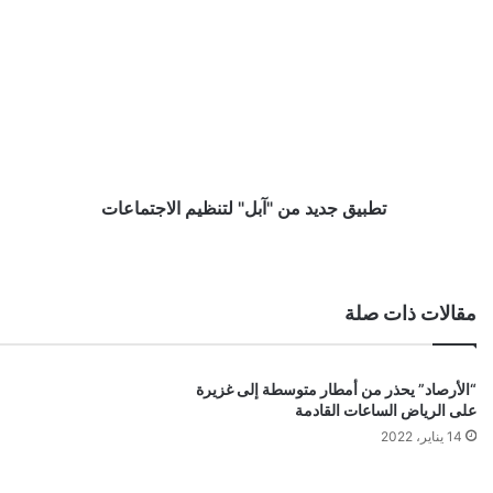
2
جديد
من
5
"آبل"
لتنظيم
ا
الاجتماعات
ل
أ
تطبيق جديد من "آبل" لتنظيم الاجتماعات
ع
ل
ى
مقالات ذات صلة
ح
ر
“الأرصاد” يحذر من أمطار متوسطة إلى غزيرة
ا
على الرياض الساعات القادمة
14 يناير، 2022
ر