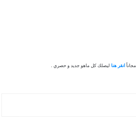
جاناً
انقر هنا
ليصلك كل ماهو جديد و حصري .
يناير 2025 الأعلى حرارة على الإطلاق
متاحف جدة.. رحلة زمنية للغوص بالتراث العريق
30 لوحة فنية تترجم الإبداع في جازان