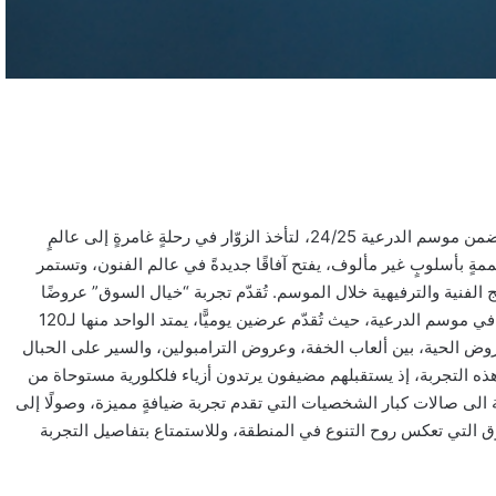
بأجواءٍ مفعمةٍ بالفن والإبداع، تنطلق غدًا الخميس تجربة “خيال السوق” ضمن موسم الدرعية 24/25، لتأخذ الزوّار في رحلةٍ غامرةٍ إلى عالمٍ
ممةٍ بأسلوبٍ غير مألوف، يفتح آفاقًا جديدةً في عالم الفنون، وتستمر
ً من أبرز البرامج الفنية والترفيهية خلال الموسم. تُقدّم تجربة “خيال السوق” عروضًا
إبداعيةً بالتعاون مع شركة “دراغون” العالمية، التي تشارك للمرة الأولى في موسم الدرعية، حيث تُقدّم عرضين يوميًّا، يمتد الواحد منها لـ120
وض الحية، بين ألعاب الخفة، وعروض الترامبولين، والسير على الحبال
ذه التجربة، إذ يستقبلهم مضيفون يرتدون أزياء فلكلورية مستوحاة من
افة الى صالات كبار الشخصيات التي تقدم تجربة ضيافةٍ مميزة، وصولًا إلى
ق التي تعكس روح التنوع في المنطقة، وللاستمتاع بتفاصيل التجربة