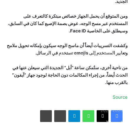
الجديد.
ومن المتوقع أن يحمل الجهاز خصائص مبتكرة كالتعرف على
المستخدم عبر مسح الوجه، عوض بصمة الإصبع كما كان في السابق،
بالصور: 800 متر من الرعب في بامبلونا.. ثيران هائجة تسحق
وسيطلق على الخاصية Face ID.
المغامرين ولن تصدق ما يحدث في «حلبة الموت»!
وكشفت التسريبات أيضاً أن ماسح الوجه سيكون بإمكانه تحويل ملامح
وتعابير المستخدم إلى emojis تستخدم في الرسائل.
ثنائية بيلينغهام القاتلة تقود إنجلترا لعبور النرويج إلى نصف نهائي
مونديال 2026
من ناحية أخرى، ستُمكن ساعة “أبل” الجديدة التي سيعلن عنها في
الحدث أيضاً، من إجراء المكالمات دون الحاجة لوجود جهاز “آيفون”
أمريكا تشنّ الجولة الثالثة من ضرباتها الجوية على إيران رداً على
بالقرب منها.
هجوم بمضيق هرمز
Source
الاتحاد يُعيّن حمد المنتشري مديرًا للفريق الأول استعدادًا لموسم
واتساب
تيلقرام
مشاركة عبر البريد
طباعة
2026-2027
فيسبوك
X
الأسبوع في 10 صور: صدمة هستيرية في المونديال.. وتشييع