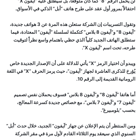
لن يحمل الرقم “8” كما كان متوقعاً، بل سيطلق عليه “آيفون X”
احتفالاً بمرور أول عقد على طرح هاتف “أبل” الذكي في الأسواق.
وتقول التسريبات إن الشركة ستعلن هذه المرة عن 3 هواتف جديدة،
“آيفون 8″ و”آيفون 8 بلاس” كتكملة لسلسلة “آيفون” المعتادة، فيما
ستطلق الهاتف الجديد كلياً الذي حظي باهتمام واسع نظراً لتوقيت
طرحه، تحت اسم “آيفون X”.
ويبدو أن اختيار الرمز “X” يأتي للدلالة على أن الإصدار الجديدة خاص
يُؤرخ للذكرى العاشرة لجهاز “آيفون”، حيث يرمز الحرف “X” في اللغة
الرومانية القديمة إلى الرقم 10.
أما هاتفا “آيفون 8″ و”آيفون 8 بلاس” فسوف يحملان نفس تصميم
“آيفون 7” و”آيفون 7 بلاس”، مع خصائص جديدة كسرعة المعالج،
بحسب “بلومبيرغ”.
ومن المنتظر أن يتم الإعلان عن جهاز “آيفون” الجديد، خلال حدث “أبل”
السنوي الذي سيعقد يوم الثلاثاء القادم لأول مرة في مقر الشركة