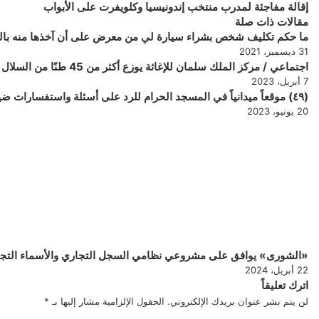
إقالة
الخاصة
إقالة مفاجئة لمدرب منتخب إندونيسيا وكلويفرت على الأبواب
للأمن
مفاجئة
مقالات ذات صلة
البيئي
لمدرب
ما حكم تكليف شخص بشراء سيارة لي من معرض على أن آخذها منه بالت
تضبط
منتخب
31 ديسمبر، 2021
مخالفين
إندونيسيا
اجتماعي / مركز الملك سلمان للإغاثة يوزع أكثر من 45 طنًا من السلال الغذائية في مديرية بيحان بمحافظة شبوة
لنظام
وكلويفرت
7 أبريل، 2023
(٤٩) موقعاً ميدانياً في المسجد الحرام للرد على أسئلة واستفسارات ضيوف الرحمن في عباداتهم ومناسكهم
على
البيئة
الأبواب
20 يونيو، 2023
«الشورى» يوافق على مشروعي نظامي السجل التجاري والأسماء التجا
22 أبريل، 2024
اترك تعليقاً
لن يتم نشر عنوان بريدك الإلكتروني.
الحقول الإلزامية مشار إليها بـ
*