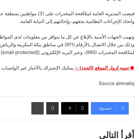
واتخاذ الإجراءات النظامية بحقهم، وإحالتهم إلى النيابة العامة.
وتهيب الجهات الأمنية بالإبلاغ عن كل ما يتوافر من معلومات لدى المو
لمكافحة المخدرات (995)، وعبر البريد الإلكتروني (mail: [email protected])، وستعالج جميع البلاغات بسرية تامة.
● تنويه لزوار الموقع (الجدد) :-
يمكنك الإشتراك بالأخبار عبر الواتساب م
Source almnatiq
مشاركة عبر البريد
طباعة
فيسبوك
‫X
أقرأ التالي