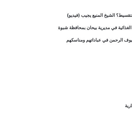
قسيط؟ الشيخ المنيع يجيب (فيديو)
رية