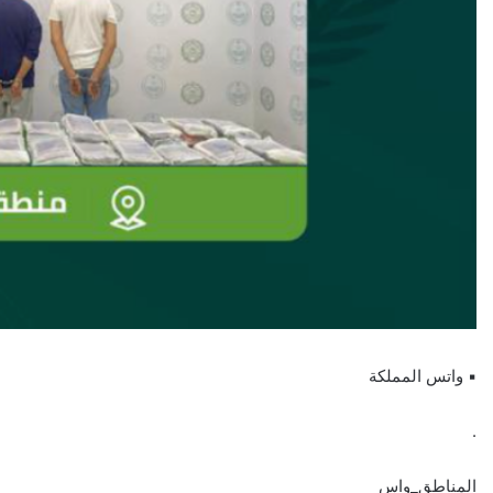
▪︎ واتس المملكة
.
المناطق_واس