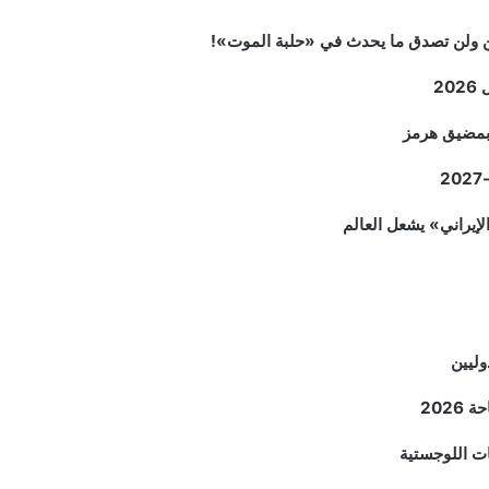
2
م بمضيق هرمز
وليين
202
ات اللوجستية