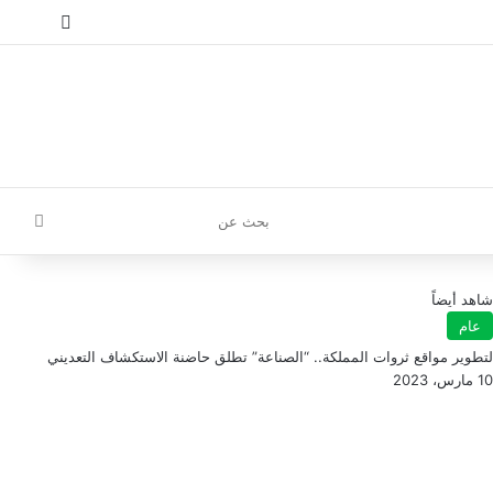
إ
تسجيل الدخول
مقال عش
إضافة
بحث
عن
شاهد أيضاً
عام
لتطوير مواقع ثروات المملكة.. “الصناعة” تطلق حاضنة الاستكشاف التعديني
10 مارس، 2023