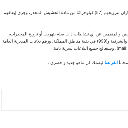
قبضت المديرية العامة لمكافحة المخدرات على (3) مواطنين بمنطقة جازان لترويجهم (57) كيلوجرامًا من مادة الحشيش المخدر، وجرى إيقافهم
اطنين والمقيمين عن أي نشاطات ذات صلة بتهريب أو ترويج المخدرات،
وذلك من خلال الاتصال بالأرقام (911) في مناطق مكة المكرمة والرياض والشرقية و(999) في بقية مناطق المملكة، ورقم بلاغات المديرية العامة
جاناً
انقر هنا
ليصلك كل ماهو جديد و حصري .