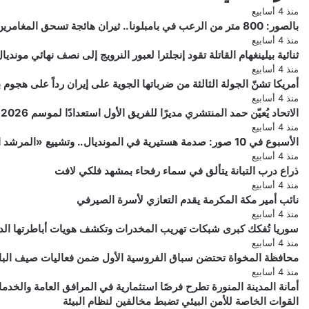
منذ 4 أسابيع
بالصور: 800 متر من الرعب في بامبلونا.. ثيران هائجة تسحق المغامرين ولن تصدق ما يحدث في «حلبة الموت»!
منذ 4 أسابيع
ثنائية بيلينغهام القاتلة تقود إنجلترا لعبور النرويج إلى نصف نهائي مونديال 026
منذ 4 أسابيع
أمريكا تشنّ الجولة الثالثة من ضرباتها الجوية على إيران رداً على هجو
منذ 4 أسابيع
الاتحاد يُعيّن حمد المنتشري مديرًا للفريق الأول استعدادًا لموسم 2026-2027
منذ 4 أسابيع
الأسبوع في 10 صور: صدمة هستيرية في المونديال.. وتشييع «المرشد الإيراني» يشعل العالم
منذ 4 أسابيع
ذراع درب التبانة يتألق في سماء رفحاء بمشهد فلكي لافت
منذ 4 أسابيع
نائب أمير مكة المكرمة يقدم التعازي لأسرة الصيرفي
منذ 4 أسابيع
سوريا تُفكك كبرى شبكات تهريب المخدرات وتكشف هويات أباطرتها الد
منذ 4 أسابيع
محافظة المخواة تحتضن سباق الفروسية الأول ضمن فعاليات صيف الباحة 6
منذ 4 أسابيع
أمانة المدينة المنورة تطرح فرصًا استثمارية في المرافق العامة والخدم
القوات
القوات الخاصة للأمن البيئي تضبط مخالفين لنظام البيئة