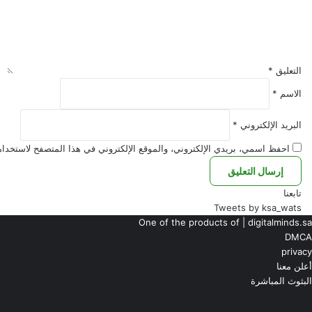
التعليق
*
الاسم
*
البريد الإلكتروني
*
احفظ اسمي، بريدي الإلكتروني، والموقع الإلكتروني في هذا المتصفح لاستخدامه
تابعنا
Tweets by ksa_wats
One of the products of | digitalminds.sa
DMCA
privacy
أعلن معنا
البثوث المباشرة
‫YouTub
ناب