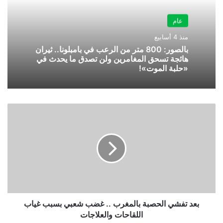
عام
منذ 4 أسابيع
بالصور: 800 متر من الرعب في بامبلونا.. ثيران
هائجة تسحق المغامرين ولن تصدق ما يحدث في
«حلبة الموت»!
بعد
تفشي
الحصبة
بالمغرب
..
غضب
شعبي
بسبب
غياب
اللقاحات
بعد تفشي الحصبة بالمغرب .. غضب شعبي بسبب غياب
والعلاجات
اللقاحات والعلاجات