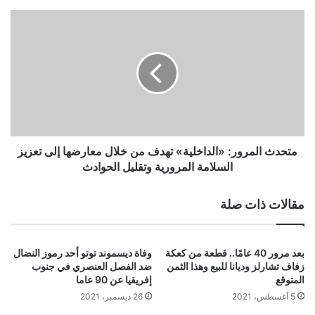
متحدث
المرور:
«الداخلية»
تهدف
من
خلال
معارضها
إلى
تعزيز
السلامة
متحدث المرور: «الداخلية» تهدف من خلال معارضها إلى تعزيز
المرورية
السلامة المرورية وتقليل الحوادث
وتقليل
الحوادث
مقالات ذات صلة
بعد مرور 40 عامًا.. قطعة من كعكة
وفاة ديسموند توتو أحد رموز النضال
زفاف تشارلز وديانا للبيع وهذا الثمن
ضد الفصل العنصري في جنوب
المتوقع
إفريقيا عن 90 عاما
5 أغسطس، 2021
26 ديسمبر، 2021