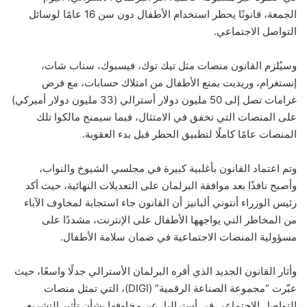
الجمعة، قانونًا يحظر استخدام الأطفال دون سن 16 عامًا لوسائل
التواصل الاجتماعي.
وسيُلزم القانون منصات مثل تيك توك، فيسبوك، سناب شات،
إنستغرام، وريديت بمنع الأطفال من امتلاك حسابات، مع فرض
غرامات تصل إلى 50 مليون دولار أسترالي (33 مليون دولار أميركي)
على المنصات التي تخفق في الامتثال، فيما سيمنح مالكوا تلك
المنصات عامًا كاملًا لتطبيق الحظر قبل بدء العقوبة.
وتم اعتماد القانون بأغلبية كبيرة في مجلسي الشيوخ والنواب،
وأصبح نافذًا بعد موافقة البرلمان على التعديلات النهائية، حيث أكد
رئيس الوزراء أنتوني ألبانيز أن القانون جاء استجابة لمخاوف الآباء
من المخاطر التي يواجهها الأطفال على الإنترنت، مشددًا على
مسؤولية المنصات الاجتماعية في ضمان سلامة الأطفال.
وأثار القانون الجديد الذي أقره البرلمان الأسترالي جدلًا واسعًا، حيث
عبّرت “مجموعة الصناعة الرقمية” (DIGI)، التي تمثل منصات
التواصل الاجتماعي في أستراليا، عن مخاوفها بشأن تأثير التشريع