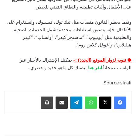
على الأطفال وآليات تطبيقه والنطاق التقني للحظر.
وفيما يحظر القانون منصات مثل تيك توك، فيسبوك، وإنستغرام على
الأطفال، فإنه يتضمن استثناءات محددة تشمل الخدمات الصحية
والتعليمية مثل “يوتيوب”، “ماسنجر كيدز”، “واتساب”، “كيدز
هيلبلاين”، و”غوغل كلاس روم”.
● تنويه لزوار الموقع (الجدد) :-
يمكنك الإشتراك بالأخبار عبر
الواتساب مجاناً
انقر هنا
ليصلك كل ماهو جديد و حصري .
Source slaati
واتساب
تيلقرام
مشاركة عبر البريد
طباعة