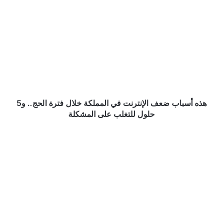
هذه
أسباب
ضعف
الإنترنت
في
المملكة
خلال
فترة
الحج..
و5
هذه أسباب ضعف الإنترنت في المملكة خلال فترة الحج.. و5
حلول
حلول للتغلب على المشكلة
للتغلب
على
صورة
المشكلة
عفوية
لخادم
الحرمين
الشريفين
بعيداً
عن
الأجواء
الرسمية