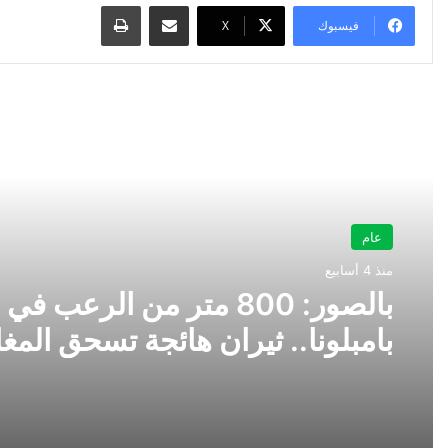
مشاركة عبر البريد
طباعة
فيسبوك
‫X
أقرأ التالي
عام
منذ 4 أسابيع
بالصور: 800 متر من الرعب في
بامبلونا.. ثيران هائجة تسحق المغ
ولن تصدق ما يحدث في «حلبة ال