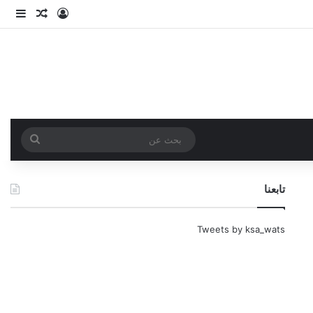
تسجيل الدخو
مقال عش
إضاف
بحث
عن
تابعنا
Tweets by ksa_wats