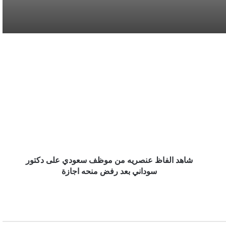
سوريا تُفكك كبرى شبكات تهريب المخدرات
وتكشف هويات أباطرتها الدوليين
شاهد
الفاظ
محافظة المخواة تحتضن سباق الفروسية الأول
عنصريه
ضمن فعاليات صيف الباحة 2026
من
موظف
سعودي
أمانة المدينة المنورة تطرح فرصًا استثمارية في
على
المرافق العامة والخدمات اللوجستية
دكتور
سوداني
بعد
شاهد الفاظ عنصريه من موظف سعودي على دكتور
رفض
سوداني بعد رفض منحه اجازة
منحه
اجازة