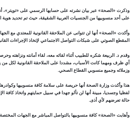
وذكرت «الصحة» عبر بيان نشرته على حسابها الرسمي على «تويتر»، أنها
على أحد منسوبيها من الجنسيات العربية الشقيقة، حيث تم تحديد هوية ال
وأكدت «الصحة» أنها لن تتوانى عن الملاحقة القانونية للمعتدي مع الجهات 
المقطع الصوتي على شبكات التواصل الاجتماعي لإتخاذ الإجراءات القانو
وقدم د. الربيعة شكره للطبيب أثناء لقائه معه، لقاء أمانته ونزاهته وح
أي ظرف ومهما كانت الأسباب، مشددا على الملاحقة القانونية لكل من
وزملائه وجميع منسوبي القطاع الصحي.
هذا وأكدت وزارة الصحة أنها حريصة على سلامة كافة منسوبيها وكوادرها 
لفظيا وجسديا، مبينة أنها لن تألو جهدا في سبيل حمايتهم واتخاذ كافة ال
حالة تعرضهم لأي أذى.
وأهابت «الصحة» كافة منسوبيها بالتواصل المباشر مع الجهات المختصة 