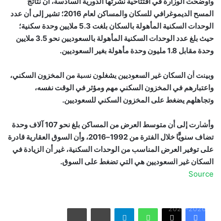
وأوضحت الوزارة في افتتاحية نشرتها الدورية السادسة، أن نتائج
المسح الديموغرافي للسكان والمساكن لعام 2016؛ تشير إلى أن عدد
الوحدات السكنية المأهولة بالسكان بلغت 5.3 ملايين وحدة سكنية؛
حيث بلغ عدد الوحدات السكنية المأهولة بالسعوديين نحو 3.5 ملايين
وحدة مقابل 1.8 مليون وحدة مأهولة بغير السعوديين.
بالصور: 800 متر من الرعب في بامبلونا.. ثيران هائجة تسحق
وبينت أن السكان غير السعوديين يشغلون نسبة من المخزون السكني،
المغامرين ولن تصدق ما يحدث في «حلبة الموت»!
واعتبارهم في المخزون السكني مهم ومؤثر في الوقت نفسه،
وتجاهلهم يضغط على المخزون السكني للسعوديين.
ثنائية بيلينغهام القاتلة تقود إنجلترا لعبور النرويج إلى نصف نهائي
مونديال 2026
وأشارت إلى أن متوسط العرض من المساكن بلغ نحو 107 آلاف وحدة
تضاف سنويًّا خلال الفترة من 1992–2016، وأن السوق العقارية قادرة
على توفير العرض المناسب من الوحدات السكنية، غير أن الزيادة في
أمريكا تشنّ الجولة الثالثة من ضرباتها الجوية على إيران رداً على
السكان غير السعوديين هي التي تضغط على السوق.
هجوم بمضيق هرمز
Source
الاتحاد يُعيّن حمد المنتشري مديرًا للفريق الأول استعدادًا لموسم
واتساب
تيلقرام
مشاركة عبر البريد
طباعة
2026-2027