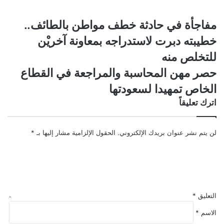
مفاجأة
مفاجأة في حادثة خطف مواطن بالطائف..
في
خطيبته دبرت لاستدراجه بمعاونة آخريْن
حادثة
خطف
للتخلص منه
مواطن
حصر
حصر مهن المحاسبة والمراجعة في القطاع
بالطائف..
مهن
خطيبته
الخاص تمهيدا لسعودتها
المحاسبة
دبرت
والمراجعة
اترك تعليقاً
لاستدراجه
في
بمعاونة
القطاع
آخريْن
الخاص
لن يتم نشر عنوان بريدك الإلكتروني.
الحقول الإلزامية مشار إليها بـ
*
للتخلص
تمهيدا
منه
لسعودتها
التعليق
*
الاسم
*