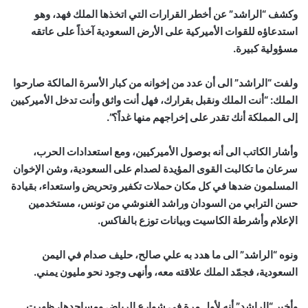
وكشف “الراشد” عن أخطر القرارات التي اتخذها الملك فهد، وهو
استدعاؤه للقوات الأميركية على الأرض السعودية آخذاً على عاتقه
مسؤولية كبيرة.
ولفت “الراشد” الى أن عدد من إخوانه من كبار الأسرة المالكة صارحوا
الملك: “أنت الملك ونقبل بقرارك، فهل أنت واثق وأنت تدخل الأميركيين
إلى المملكة أنك تقدر على إخراجهم منها غداً؟”.
وأشار الكاتب الى أنه بوصول الأميركيين، ومع استعدادات الحرب،
سرعان ما تكالبت القوى المؤيدة لصدام على السعودية، وشن الإخوان
المسلمون ضدها في كل مكان حملات تكفير وتحريض واستعداء، بقيادة
حسن الترابي من السودان وراشد الغنوشي من تونس، مستخدمين
الإعلام وأشرطة الكاسيت وبيانات توزع بالفاكس.
ونوه “الراشد” الى ما هدد به علي صالح، حليف صدام في اليمن
السعودية، فجمّد الملك علاقته معه، وأنهى وجود نحو مليون يمني.
وأخبر “الراشد” أنه لأول مرة في شوارع الرياض ومساجدها، ظهرت