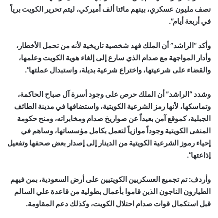
نصف مليون عسكري، بينهم مائتا ألف أميركي، ليتم تحرير الكويت برياً
في أربعة أيام”.
وأكد “الراشد” أن الملك فهد شخصية تاريخية لأنه من تحمل الأخطار،
وأدار المواجهة مع صدام الذي سارع إلى إلغاء هوية الكويت وعلمها،
والقضاء على شرعيتها، واختراع شرعية بديلة، واستبدال عملتها”.
وشدد “الراشد” أن الملك حرص على وجود أسرة آل صباح الحاكمة،
وتماسكها، لأنها رمز الشرعية الكويتية، واستضافها في مدينة الطائف
الجبلية، كموقع آمن بعيداً عن صواريخ صدام ومخابراته، ومنح حكومة
المنفى الكويتية وجوداً موازياً لتعمل بكامل مؤسساتها، وساهم في
إحياء رموز الشرعية الكويتية من الدينار إلى إصدار بعض صحفها وتفعيل
إذاعتها”.
وأردف: تم تجميع العسكريين الكويتيين على أرض السعودية، بمن فيهم
الطيارون الناجون الذين قاموا بأعمال بطولية من قاعدة علي السالم
قبل استكمال قوات صدام احتلال الكويت، وكذلك دعم المقاومة.