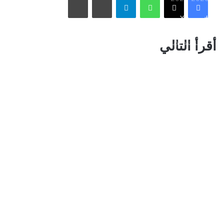
فيسبوك
X
الأسبوع في 10 صور: صدمة هستيرية في المونديال.. وتشييع
أقرأ التالي
«المرشد الإيراني» يشعل العالم
ذراع درب التبانة يتألق في سماء رفحاء بمشهد فلكي لافت
نائب أمير مكة المكرمة يقدم التعازي لأسرة الصيرفي
سوريا تُفكك كبرى شبكات تهريب المخدرات وتكشف هويات أباطرتها
الدوليين
محافظة المخواة تحتضن سباق الفروسية الأول ضمن فعاليات صيف
الباحة 2026