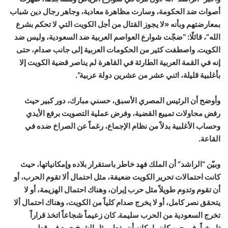
أصوات ضد الحكومة، وسارت مظاهرة معادية، وجاهر رجال دين شباب
بمعارضتهم وبأنه «لا يجوز القتال من أجل الكويت التي لا تحكم بشرع
الله”، قائلًا: “ضجّت شوارع العواصم العربية ضد السعودية، وليس ضد
الكويت. واصطفت كثير من الحكومات العربية إلى جانب صدام، حتى
إنه في القمة العربية الطارئة في القاهرة لم يناصر قضية الكويت إلا
بأغلبية قليلة، اثني عشر من عشرين دولة عربية”.
وأوضح أن الرئيس المصري الأسبق، حسني مبارك، دور كبير حيث
رفض محاولات تمييع القضية، وفرض عملية التصويت برفع الأيدي
وحساب الأغلبية بدلاً من نظام الإجماع، رغماً عن الصراخ ضده في
القاعة.
وبيّن “الراشد” أن الملك فهد خاطر باستقرار بلاده وإمكانياتها، حيث
كانت احتمالات تحرير الكويت ضعيفة، مثل احتمال ألا تقوم الحرب، أو
أن تقوم وتدوم طويلاً مثل حرب إيران، وهناك احتمال الهزيمة، أو لا
يتحقق نصر كامل، أو لا يخرج صدام كلياً من الكويت، وهناك احتمال ألا
تخرج السعودية من الحرب سليمة. كان زعيماً شجاعاً اتخذ قراراً
تاريخياً، في حين كان بإمكانه أن يفعل مثل الشيخ حمد في قطر،