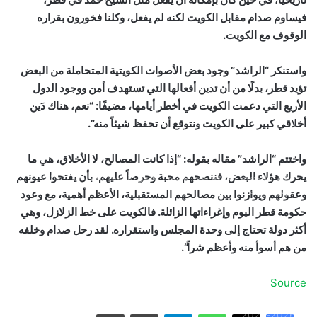
فيساوم صدام مقابل الكويت لكنه لم يفعل، وكلنا فخورون بقراره
الوقوف مع الكويت.
واستنكر “الراشد” وجود بعض الأصوات الكويتية المتحاملة من البعض
تؤيد قطر، بدلًا من أن تدين أفعالها التي تستهدف أمن ووجود الدول
الأربع التي دعمت الكويت في أخطر أيامها، مضيفًا: “نعم، هناك دَين
بالصور: 800 متر من الرعب في بامبلونا.. ثيران هائجة تسحق
أخلاقي كبير على الكويت ونتوقع أن تحفظ شيئاً منه”.
المغامرين ولن تصدق ما يحدث في «حلبة الموت»!
واختتم “الراشد” مقاله بقوله: “إذا كانت المصالح، لا الأخلاق، هي ما
يحرك هؤلاء البعض، فننصحهم محبة وحرصاً عليهم، بأن يفتحوا عيونهم
ثنائية بيلينغهام القاتلة تقود إنجلترا لعبور النرويج إلى نصف نهائي
مونديال 2026
وعقولهم ويوازنوا بين مصالحهم المستقبلية، الأعظم أهمية، مع وعود
حكومة قطر اليوم وإغراءاتها الزائلة. فالكويت على خط الزلازل، وهي
أكثر دولة تحتاج إلى وحدة المجلس واستقراره. لقد رحل صدام وخلفه
أمريكا تشنّ الجولة الثالثة من ضرباتها الجوية على إيران رداً على
من هم أسوأ منه وأعظم شراً”.
هجوم بمضيق هرمز
Source
الاتحاد يُعيّن حمد المنتشري مديرًا للفريق الأول استعدادًا لموسم
واتساب
تيلقرام
مشاركة عبر البريد
طباعة
2026-2027