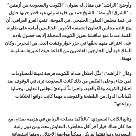
وأوضح “الراشد” في مقال له بعنوان: “الكويت والسعودية بين أزمتين”
بـ “الشرق الأوسط”، الشيخ حمد بن خليفة، ولي عهد قطر حينها حاول
في قمة مجلس التعاون الخليجي، في الدوحة، عقب الغزو العراقي، أن
يبتز قادة مجلس التعاون الخمسة الآخرين الجالسين أمامه على طاولة
القمة عندما منع مناقشة تحرير الكويت المحتلة إلا بعد حصول بلاده
على اعتراف منهم بحقّها في جزر حوار وفشت الدبل من البحرين، وكان
الملك فهد أول الخارجين الغاضبين من القاعة حيث اعتبرها مساومة
مهينة.
وقال “الراشد”: “مثّل احتلال صدام للكويت فرصة ثمينة للمساومات
لمن شاء، وعلى العكس من ذلك كانت السعودية ترى في الوقوف ضد
احتلال الكويت وفاءً بالعهد، واحتراماً لمبادئ مجلس التعاون، وحماية
لكيانات الدول من البلطجة والفوضى، مهما كانت دوافع الخلافات
ونزاعاتها”.
وتابع الكاتب السعودي: “بالتأكيد مصلحة الرياض في هزيمة صدام، مع
هذا كان هناك خيار آخر أقل مخاطرة، التعايش معه، ومن دون رغبة
السعودية وموافقتها لم يكن ممكناً مواجهة الاحتلال، ومنها استضافة