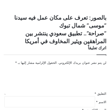
بالصور:
بالصور: تعرف على مكان عمل فيه سيدنا
تعرف
“موسى” شمال تبوك
على
مكان
“صراحة”..
“صراحة”.. تطبيق سعودي ينتشر بين
عمل
تطبيق
المراهقين ويثير المخاوف في أمريكا
فيه
سعودي
سيدنا
ينتشر
اترك تعليقاً
“موسى”
بين
شمال
المراهقين
تبوك
ويثير
لن يتم نشر عنوان بريدك الإلكتروني.
الحقول الإلزامية مشار إليها بـ
*
المخاوف
في
أمريكا
التعليق
*
الاسم
*