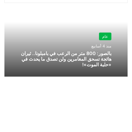
عام
منذ 4 أسابيع
بالصور: 800 متر من الرعب في بامبلونا.. ثيران
هائجة تسحق المغامرين ولن تصدق ما يحدث في
«حلبة الموت»!
منتج
سعودي
يحبط
مساعي
“الجزيرة”
لتصوير
وثائقي
مغرض