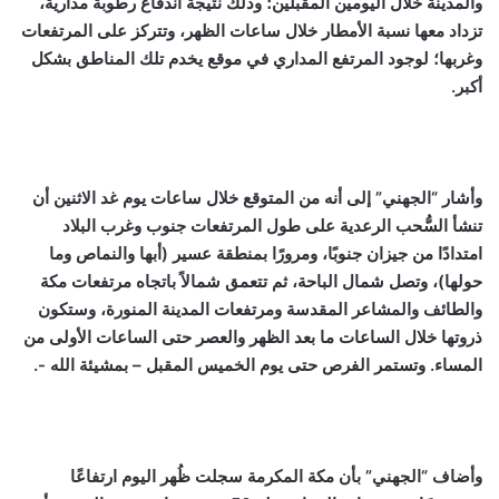
والمدينة خلال اليومين المقبلين؛ وذلك نتيجة اندفاع رطوبة مدارية،
تزداد معها نسبة الأمطار خلال ساعات الظهر، وتتركز على المرتفعات
وغربها؛ لوجود المرتفع المداري في موقع يخدم تلك المناطق بشكل
أكبر.
وأشار “الجهني” إلى أنه من المتوقع خلال ساعات يوم غد الاثنين أن
تنشأ السُّحب الرعدية على طول المرتفعات جنوب وغرب البلاد
امتدادًا من جيزان جنوبًا، ومرورًا بمنطقة عسير (أبها والنماص وما
حولها)، وتصل شمال الباحة، ثم تتعمق شمالاً باتجاه مرتفعات مكة
والطائف والمشاعر المقدسة ومرتفعات المدينة المنورة، وستكون
ذروتها خلال الساعات ما بعد الظهر والعصر حتى الساعات الأولى من
المساء. وتستمر الفرص حتى يوم الخميس المقبل – بمشيئة الله -.
وأضاف “الجهني” بأن مكة المكرمة سجلت ظُهر اليوم ارتفاعًا