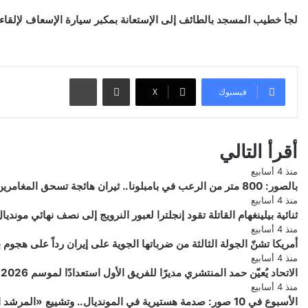
لجأ خطيب المسجد بالطائف إلى الإستعانة بمكبر سيارة الإسعاف لإلقاء خ
مشاركة عبر البريد
طباعة
فيسبوك
‫X
أقرأ التالي
منذ 4 أسابيع
بالصور: 800 متر من الرعب في بامبلونا.. ثيران هائجة تسحق المغامرين ولن تصدق ما يحدث في «حلبة الموت»!
منذ 4 أسابيع
ثنائية بيلينغهام القاتلة تقود إنجلترا لعبور النرويج إلى نصف نهائي مونديال 026
منذ 4 أسابيع
أمريكا تشنّ الجولة الثالثة من ضرباتها الجوية على إيران رداً على هجو
منذ 4 أسابيع
الاتحاد يُعيّن حمد المنتشري مديرًا للفريق الأول استعدادًا لموسم 2026-2027
منذ 4 أسابيع
الأسبوع في 10 صور: صدمة هستيرية في المونديال.. وتشييع «المرشد الإيراني» يشعل العالم