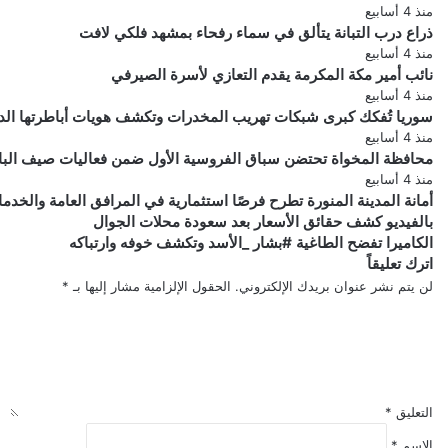
منذ 4 أسابيع
ذراع درب التبانة يتألق في سماء رفحاء بمشهد فلكي لافت
منذ 4 أسابيع
نائب أمير مكة المكرمة يقدم التعازي لأسرة الصيرفي
منذ 4 أسابيع
سوريا تُفكك كبرى شبكات تهريب المخدرات وتكشف هويات أباطرتها الد
منذ 4 أسابيع
محافظة المخواة تحتضن سباق الفروسية الأول ضمن فعاليات صيف الباحة 6
منذ 4 أسابيع
أمانة المدينة المنورة تطرح فرصًا استثمارية في المرافق العامة والخدم
بالفيديو
بالفيديو كشف حقائق الأسعار بعد سعودة محلات الجوال
كشف
الكاميرا
الكاميرا تفضح الطاغية #بشار _الأسد وتكشف خوفه وارتباكه
تفضح
حقائق
اترك تعليقاً
الأسعار
الطاغية
لن يتم نشر عنوان بريدك الإلكتروني.
الحقول الإلزامية مشار إليها بـ
*
بعد
#بشار
_الأسد
سعودة
محلات
وتكشف
خوفه
الجوال
وارتباكه
التعليق
*
الاسم
*