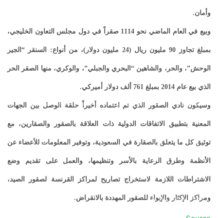
وأمان.
وبيع في العام الماضي نحو 1114 صقراً في دول مجلس التعاون الخليجي،
بمبلغ تجاوز 90 مليون ريال (24 مليون دولار)، من أنواع: السنقر “الجير
الوحش”، والحر، والشاهين “البحري والجبلي”، والوكري، منها الصقر الحر
الذي بيع عام 2014 بمبلغ 761 ألف دولار أميركي.
بالصور: 800 متر من الرعب في بامبلونا.. ثيران هائجة تسحق
وسيكون نادي الصقور الذي تم اعتماده أخيراً حلقة الوصل بين الجهات
المغامرين ولن تصدق ما يحدث في «حلبة الموت»!
المعنية بتطبيق الاتفاقات الدولية ذات العلاقة بالصقور والصقارين، مع
توثيق كل ما يتعلق بالصقارة في السعودية، وتوفير المعلومات للأعضاء عن
ثنائية بيلينغهام القاتلة تقود إنجلترا لعبور النرويج إلى نصف نهائي
مونديال 2026
الأنظمة وطرق الرعاية بالأسر وتنظيمها، والعمل على تقديم وضع
الاشتراطات اللازمة لاستخراج تصاريح لمراكز القرنسة لصقور الصيد،
أمريكا تشنّ الجولة الثالثة من ضرباتها الجوية على إيران رداً على
هجوم بمضيق هرمز
ومراكز الإكثار والإيواء للصقور المهددة بالانقراض.