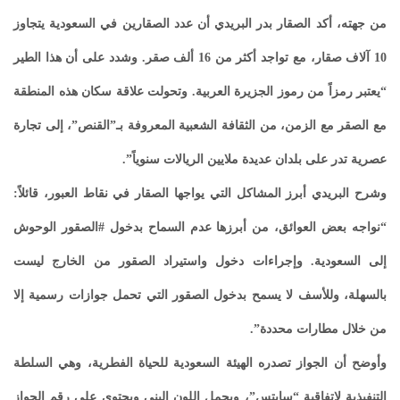
من جهته، أكد الصقار بدر البريدي أن عدد الصقارين في السعودية يتجاوز
10 آلاف صقار، مع تواجد أكثر من 16 ألف صقر. وشدد على أن هذا الطير
“يعتبر رمزاً من رموز الجزيرة العربية. وتحولت علاقة سكان هذه المنطقة
مع الصقر مع الزمن، من الثقافة الشعبية المعروفة بـ”القنص”، إلى تجارة
عصرية تدر على بلدان عديدة ملايين الريالات سنوياً”.
وشرح البريدي أبرز المشاكل التي يواجها الصقار في نقاط العبور، قائلاً:
“نواجه بعض العوائق، من أبرزها عدم السماح بدخول #الصقور الوحوش
إلى السعودية. وإجراءات دخول واستيراد الصقور من الخارج ليست
بالسهلة، وللأسف لا يسمح بدخول الصقور التي تحمل جوازات رسمية إلا
من خلال مطارات محددة”.
وأوضح أن الجواز تصدره الهيئة السعودية للحياة الفطرية، وهي السلطة
التنفيذية لاتفاقية “سايتس”، ويحمل اللون البني ويحتوي على رقم الجواز