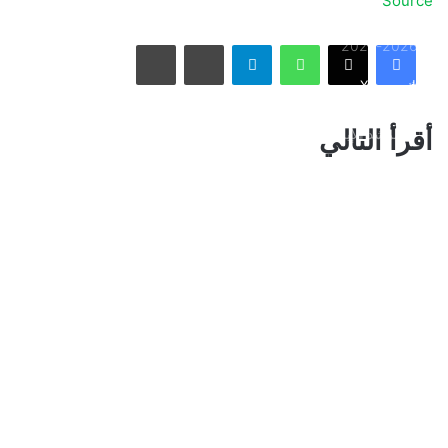
Source
الاتحاد يُعيّن حمد المنتشري مديرًا للفريق الأول استعدادًا لموسم
واتساب
تيلقرام
مشاركة عبر البريد
طباعة
2026-2027
فيسبوك
X
الأسبوع في 10 صور: صدمة هستيرية في المونديال.. وتشييع
أقرأ التالي
«المرشد الإيراني» يشعل العالم
ذراع درب التبانة يتألق في سماء رفحاء بمشهد فلكي لافت
نائب أمير مكة المكرمة يقدم التعازي لأسرة الصيرفي
سوريا تُفكك كبرى شبكات تهريب المخدرات وتكشف هويات أباطرتها
الدوليين
محافظة المخواة تحتضن سباق الفروسية الأول ضمن فعاليات صيف
الباحة 2026