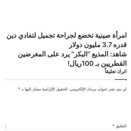
امرأة
امرأة صينية تخضع لجراحة تجميل لتفادي دين
صينية
قدره 3.7 مليون دولار
تخضع
لجراحة
شاهد:
شاهد: المذيع “البكر” يرد على المغرضين
تجميل
المذيع
القطريين بـ 100ريال!
لتفادي
“البكر”
دين
يرد
اترك تعليقاً
قدره
على
3.7
المغرضين
مليون
القطريين
لن يتم نشر عنوان بريدك الإلكتروني.
الحقول الإلزامية مشار إليها بـ
*
دولار
بـ
100ريال!
التعليق
*