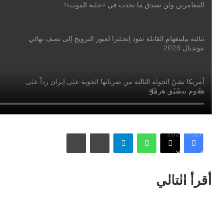
المغامرين ولن تصدق ما يحدث في «حلبة الموت»!
ثنائية بيلينغهام القاتلة تقود إنجلترا لعبور النرويج إلى نصف نهائي
مونديال 2026
أمريكا تشنّ الجولة الثالثة من ضرباتها الجوية على إيران رداً على
هجوم بمضيق هرمز
الاتحاد يُعيّن حمد المنتشري مديرًا للفريق الأول استعدادًا لموسم
واتساب
تيلقرام
مشاركة عبر البريد
طباعة
2026-2027
فيسبوك
X
الأسبوع في 10 صور: صدمة هستيرية في المونديال.. وتشييع
أقرأ التالي
«المرشد الإيراني» يشعل العالم
ذراع درب التبانة يتألق في سماء رفحاء بمشهد فلكي لافت