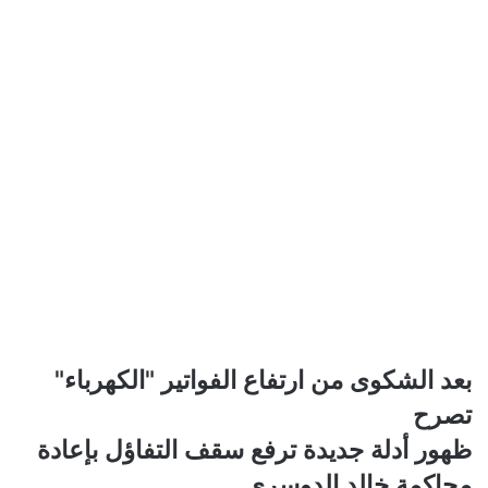
بعد
بعد الشكوى من ارتفاع الفواتير "الكهرباء"
الشكوى
تصرح
من
ارتفاع
ظهور
ظهور أدلة جديدة ترفع سقف التفاؤل بإعادة
الفواتير
أدلة
محاكمة خالد الدوسري
"الكهرباء"