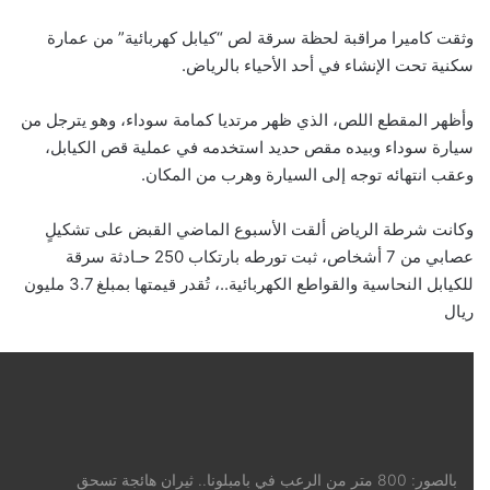
وثقت كاميرا مراقبة لحظة سرقة لص “كيابل كهربائية” من عمارة
سكنية تحت الإنشاء في أحد الأحياء بالرياض.
وأظهر المقطع اللص، الذي ظهر مرتديا كمامة سوداء، وهو يترجل من
سيارة سوداء وبيده مقص حديد استخدمه في عملية قص الكيابل،
وعقب انتهائه توجه إلى السيارة وهرب من المكان.
وكانت شرطة الرياض ألقت الأسبوع الماضي القبض على تشكيلٍ
عصابي من 7 أشخاص، ثبت تورطه بارتكاب 250 حـادثة سرقة
للكيابل النحاسية والقواطع الكهربائية..، تُقدر قيمتها بمبلغ 3.7 مليون
ريال
بالصور: 800 متر من الرعب في بامبلونا.. ثيران هائجة تسحق