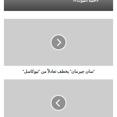
«حلبة الموت»!
"سان
جيرمان"
يخطف
تعادلاً
من
"نيوكاسل"
"سان جيرمان" يخطف تعادلاً من "نيوكاسل"
الجابر:
بلادي
"أعظم
قصة"
بـ"القرن
الـ21"