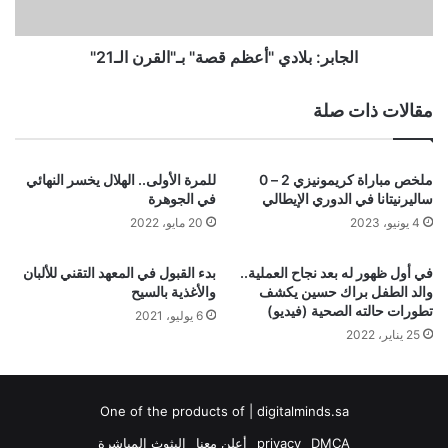
الجابر: بلادي "أعظم قصة" بـ"القرن الـ21"
مقالات ذات صلة
ملخص مباراة كريمونيزي 2 – 0
للمرة الأولى.. الهلال يخسر النهائي
ساليرنيتانا في الدوري الإيطالي
في الجوهرة
4 يونيو، 2023
20 مايو، 2022
في أول ظهور له بعد نجاح العملية..
بدء القبول في المعهد التقني للألبان
والد الطفل براك حسين يكشف
والأغذية بالسيح
تطورات حالته الصحية (فيديو)
6 يوليو، 2021
25 يناير، 2022
One of the products of | digitalminds.sa
DMCA
privacy
أعلن معنا
البثوث المباشرة