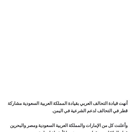
أنهت قيادة التحالف العربي بقيادة المملكة العربية السعودية مشاركة
قطر في التحالف لدعم الشرعية في اليمن.
بالصور: 800 متر من الرعب في بامبلونا.. ثيران هائجة تسحق
المغامرين ولن تصدق ما يحدث في «حلبة الموت»!
وأعلنت كل من الإمارات والمملكة العربية السعودية ومصر والبحرين