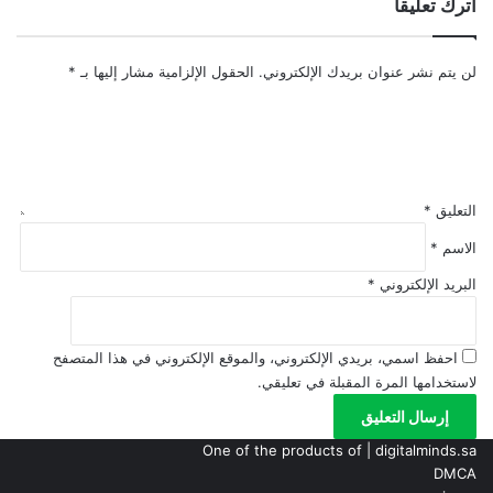
مراحل
اترك تعليقاً
كافة
الأزمة
المنافذ
بين
البرية
قطر
لن يتم نشر عنوان بريدك الإلكتروني.
الحقول الإلزامية مشار إليها بـ
*
والبحرية
ودول
والجوية
الخليج
التعليق
*
الاسم
*
البريد الإلكتروني
*
احفظ اسمي، بريدي الإلكتروني، والموقع الإلكتروني في هذا المتصفح
لاستخدامها المرة المقبلة في تعليقي.
One of the products of | digitalminds.sa
DMCA