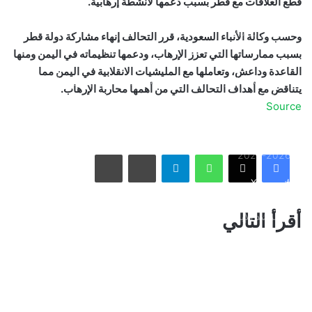
قطع العلاقات مع قطر بسبب دعمها لأنشطة إرهابية.
ثنائية بيلينغهام القاتلة تقود إنجلترا لعبور النرويج إلى نصف نهائي
مونديال 2026
وحسب وكالة الأنباء السعودية، قرر التحالف إنهاء مشاركة دولة قطر
بسبب ممارساتها التي تعزز الإرهاب، ودعمها تنظيماته في اليمن ومنها
القاعدة وداعش، وتعاملها مع المليشيات الانقلابية في اليمن مما
أمريكا تشنّ الجولة الثالثة من ضرباتها الجوية على إيران رداً على
يتناقض مع أهداف التحالف التي من أهمها محاربة الإرهاب.
هجوم بمضيق هرمز
Source
الاتحاد يُعيّن حمد المنتشري مديرًا للفريق الأول استعدادًا لموسم
واتساب
تيلقرام
مشاركة عبر البريد
طباعة
2026-2027
فيسبوك
X
الأسبوع في 10 صور: صدمة هستيرية في المونديال.. وتشييع
أقرأ التالي
«المرشد الإيراني» يشعل العالم
ذراع درب التبانة يتألق في سماء رفحاء بمشهد فلكي لافت