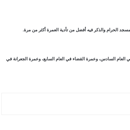
جد الحرام والذكر فيه أفضل من تأدية العمرة أكثر من مرة.
ي العام السادس، وعمرة القضاء في العام السابع، وعمرة الجعرانة في
بالصور: 800 متر من الرعب في بامبلونا.. ثيران
هائجة تسحق المغامرين ولن تصدق ما يحدث في
«حلبة الموت»!
ثنائية بيلينغهام القاتلة تقود إنجلترا لعبور النرويج إلى
نصف نهائي مونديال 2026
أمريكا تشنّ الجولة الثالثة من ضرباتها الجوية على
إيران رداً على هجوم بمضيق هرمز