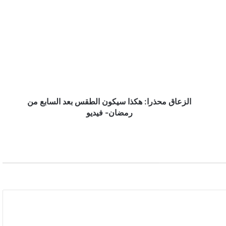
الزعاق
محذرا:
محافظة المخواة تحتضن سباق الفروسية الأول
هكذا
ضمن فعاليات صيف الباحة 2026
سيكون
الطقس
بعد
أمانة المدينة المنورة تطرح فرصًا استثمارية في
السابع
المرافق العامة والخدمات اللوجستية
من
رمضان-
فيديو
الزعاق محذرا: هكذا سيكون الطقس بعد السابع من
رمضان- فيديو