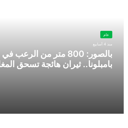
أقرأ التالي
عام
منذ 4 أسابيع
بالصور: 800 متر من الرعب في
بامبلونا.. ثيران هائجة تسحق المغ
ولن تصدق ما يحدث في «حلبة ال