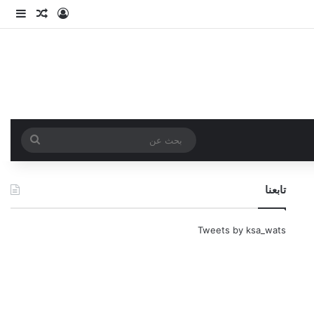
تسجيل الدخو
مقال عش
إضاف
بحث
عن
تابعنا
Tweets by ksa_wats