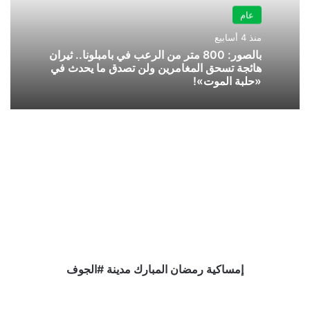
عام
منذ 4 أسابيع
بالصور: 800 متر من الرعب في بامبلونا.. ثيران
هائجة تسحق المغامرين ولن تصدق ما يحدث في
«حلبة الموت»!
إمساكية
رمضان
المبارك
مدينة
#الجوف
إمساكية رمضان المبارك مدينة #الجوف
إمساكية