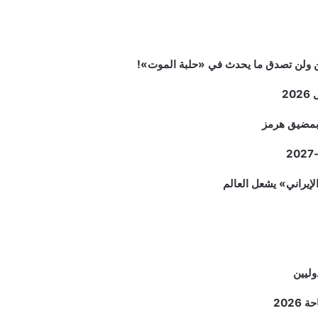
2
م بمضيق هرمز
وليين
202