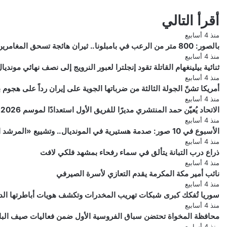
أقرأ التالي
منذ 4 أسابيع
بالصور: 800 متر من الرعب في بامبلونا.. ثيران هائجة تسحق المغامرين ولن تصدق ما يحدث في «حلبة الموت»!
منذ 4 أسابيع
ثنائية بيلينغهام القاتلة تقود إنجلترا لعبور النرويج إلى نصف نهائي مونديال 026
منذ 4 أسابيع
أمريكا تشنّ الجولة الثالثة من ضرباتها الجوية على إيران رداً على هجو
منذ 4 أسابيع
الاتحاد يُعيّن حمد المنتشري مديرًا للفريق الأول استعدادًا لموسم 2026-2027
منذ 4 أسابيع
الأسبوع في 10 صور: صدمة هستيرية في المونديال.. وتشييع «المرشد الإيراني» يشعل العالم
منذ 4 أسابيع
ذراع درب التبانة يتألق في سماء رفحاء بمشهد فلكي لافت
منذ 4 أسابيع
نائب أمير مكة المكرمة يقدم التعازي لأسرة الصيرفي
منذ 4 أسابيع
سوريا تُفكك كبرى شبكات تهريب المخدرات وتكشف هويات أباطرتها الد
منذ 4 أسابيع
محافظة المخواة تحتضن سباق الفروسية الأول ضمن فعاليات صيف الباحة 6
منذ 4 أسابيع