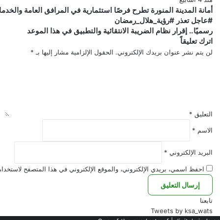
أمانة المدينة المنورة تطرح فرصًا استثمارية في المرافق العامة والخدم
#عاجل
#عاجل تعذر #رؤية_هلال_رمضان
تعذر
رسميًا..
رسميًا.. إقرار نظام الضريبة الانتقائية والتطبيق في هذا الموعد
إقرار
اترك تعليقاً
#رؤية_هلال_رمضان
نظام
لن يتم نشر عنوان بريدك الإلكتروني.
الحقول الإلزامية مشار إليها بـ
*
الضريبة
الانتقائية
والتطبيق
في
هذا
الموعد
التعليق
*
الاسم
*
البريد الإلكتروني
*
احفظ اسمي، بريدي الإلكتروني، والموقع الإلكتروني في هذا المتصفح لاستخدامه
تابعنا
Tweets by ksa_wats