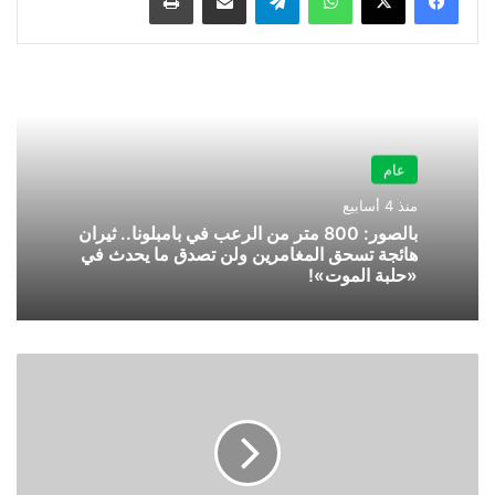
عام
منذ 4 أسابيع
بالصور: 800 متر من الرعب في بامبلونا.. ثيران
هائجة تسحق المغامرين ولن تصدق ما يحدث في
«حلبة الموت»!
"المرور":
عدم
التقيد
بتنظيمات
السير
عند