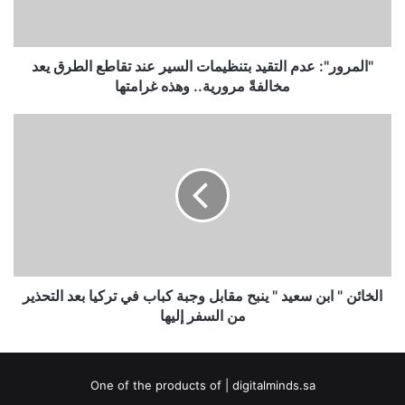
تقاطع
الطرق
يعد
مخالفةً
"المرور": عدم التقيد بتنظيمات السير عند تقاطع الطرق يعد
مرورية..
مخالفةً مرورية.. وهذه غرامتها
وهذه
غرامتها
الخائن
"
ابن
سعيد
"
ينبح
مقابل
وجبة
كباب
في
الخائن " ابن سعيد " ينبح مقابل وجبة كباب في تركيا بعد التحذير
تركيا
من السفر إليها
بعد
التحذير
من
One of the products of | digitalminds.sa
السفر