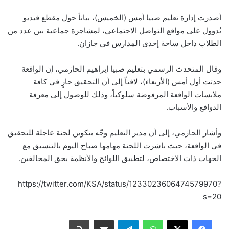
أصدرت إدارة تعليم صبيا أمس (الخميس)، بياناً حول مقطع فيديو
تُدوول على مواقع التواصل الاجتماعي، لمشاجرة جماعية بين عدد من
الطلاب داخل ساحة إحدى المدارس في جازان.
وقال المتحدث الرسمي بتعليم صبيا إبراهيم الحازمي، إن الواقعة
حدثت أول أمس (الأربعاء)، لافتاً إلى أن التحقيق جارٍ في كافة
ملابسات الواقعة المرفوضة سلوكياً، وذلك للوصول إلى معرفة
الدوافع والأسباب.
وأشار الحازمي، إلى أن مدير التعليم وجّه بتكوين لجنة عاجلة للتحقيق
في الواقعة، حيث باشرت اللجنة مهامها صباح اليوم بالتنسيق مع
الجهات ذات الاختصاص، لتطبيق اللوائح والأنظمة بحق المخالفين.
https://twitter.com/KSA/status/1233023606474579970?
s=20
واتساب
تيلقرام
مشاركة عبر البريد
طباعة