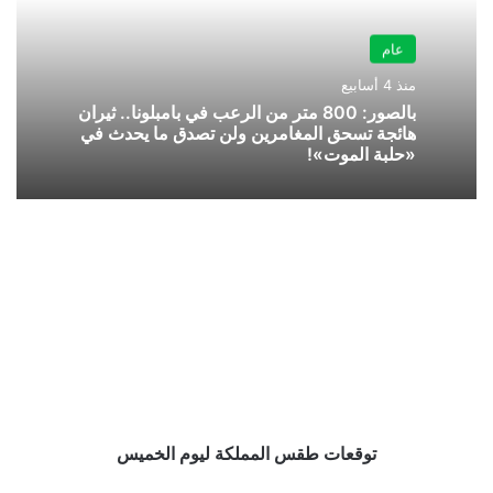
عام
منذ 4 أسابيع
بالصور: 800 متر من الرعب في بامبلونا.. ثيران
هائجة تسحق المغامرين ولن تصدق ما يحدث في
«حلبة الموت»!
توقعات
طقس
المملكة
ليوم
الخميس
توقعات طقس المملكة ليوم الخميس