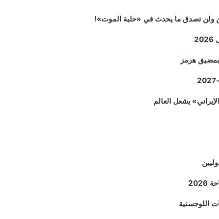
2
م بمضيق هرمز
وليين
202
ات اللوجستية