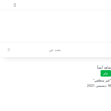
إ
تسجيل الدخول
مقال عش
إضافة
بحث
عن
شاهد أيضاً
عام
“غير منطقي”
16 ديسمبر، 2021