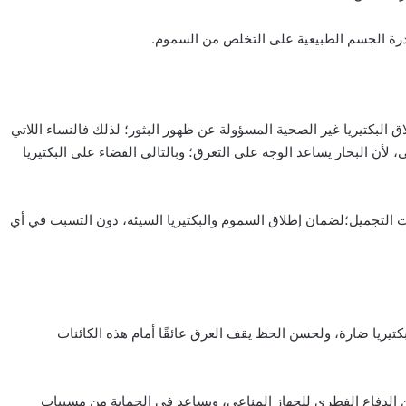
قدرة الجسم الطبيعية على التخلص من السموم.
ق البكتيريا غير الصحية المسؤولة عن ظهور البثور؛ لذلك فالنساء اللاتي
أن البخار يساعد الوجه على التعرق؛ وبالتالي القضاء على البكتيريا
ت التجميل؛لضمان إطلاق السموم والبكتيريا السيئة، دون التسبب في أي
كتيريا ضارة، ولحسن الحظ يقف العرق عائقًا أمام هذه الكائنات
اد حيوي طبيعي يسمى dermcidin، وهو جزء من الدفاع الفطري للجهاز المناعي، ويساعد في الحماية من مسببات