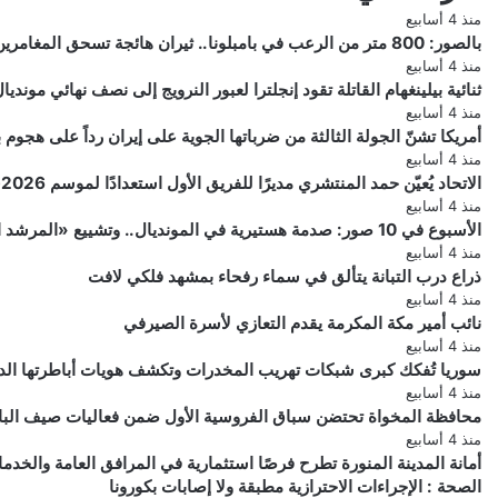
منذ 4 أسابيع
بالصور: 800 متر من الرعب في بامبلونا.. ثيران هائجة تسحق المغامرين ولن تصدق ما يحدث في «حلبة الموت»!
منذ 4 أسابيع
ثنائية بيلينغهام القاتلة تقود إنجلترا لعبور النرويج إلى نصف نهائي مونديال 026
منذ 4 أسابيع
أمريكا تشنّ الجولة الثالثة من ضرباتها الجوية على إيران رداً على هجو
منذ 4 أسابيع
الاتحاد يُعيّن حمد المنتشري مديرًا للفريق الأول استعدادًا لموسم 2026-2027
منذ 4 أسابيع
الأسبوع في 10 صور: صدمة هستيرية في المونديال.. وتشييع «المرشد الإيراني» يشعل العالم
منذ 4 أسابيع
ذراع درب التبانة يتألق في سماء رفحاء بمشهد فلكي لافت
منذ 4 أسابيع
نائب أمير مكة المكرمة يقدم التعازي لأسرة الصيرفي
منذ 4 أسابيع
سوريا تُفكك كبرى شبكات تهريب المخدرات وتكشف هويات أباطرتها الد
منذ 4 أسابيع
محافظة المخواة تحتضن سباق الفروسية الأول ضمن فعاليات صيف الباحة 6
منذ 4 أسابيع
أمانة المدينة المنورة تطرح فرصًا استثمارية في المرافق العامة والخدم
الصحة
الصحة : الإجراءات الاحترازية مطبقة ولا إصابات بكورونا