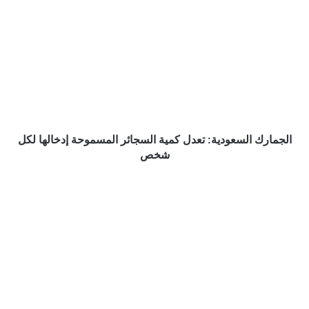
الجمارك
السعودية:
تعدل
كمية
السجائر
المسموحة
إدخالها
لكل
شخص
الجمارك السعودية: تعدل كمية السجائر المسموحة إدخالها لكل
شخص
تركيا
تتستر
على
القتلة