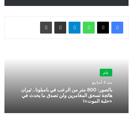
واتساب
تيلقرام
مشاركة عبر البريد
طباعة
عام
منذ 4 أسابيع
بالصور: 800 متر من الرعب في بامبلونا.. ثيران
هائجة تسحق المغامرين ولن تصدق ما يحدث في
«حلبة الموت»!