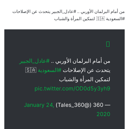
‏من أمام البرلمان الأوربي .. ‎#عادل_الجبير يتحدث عن الإصلاحات
من أمام البرلمان الأوربي ..
#عادل_الجبير
يتحدث عن الإصلاحات
#السعودية
🇸🇦
لتمكين المرأة والشباب
pic.twitter.com/OD0d5y3yh9
January 24,
— 360 (@360_Tales)
2020