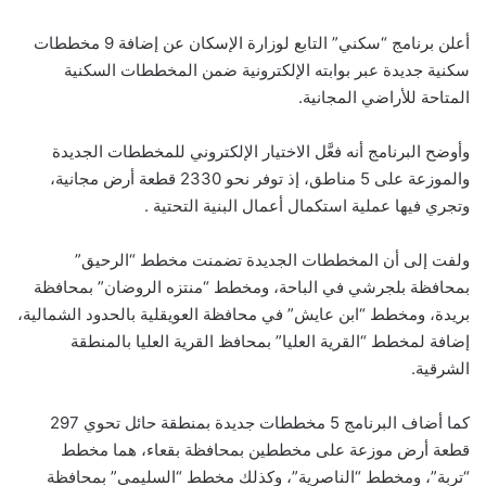
أعلن برنامج “سكني” التابع لوزارة الإسكان عن إضافة 9 مخططات
سكنية جديدة عبر بوابته الإلكترونية ضمن المخططات السكنية
المتاحة للأراضي المجانية.
وأوضح البرنامج أنه فعَّل الاختيار الإلكتروني للمخططات الجديدة
والموزعة على 5 مناطق، إذ توفر نحو 2330 قطعة أرض مجانية،
وتجري فيها عملية استكمال أعمال البنية التحتية .
ولفت إلى أن المخططات الجديدة تضمنت مخطط “الرحيق”
بمحافظة بلجرشي في الباحة، ومخطط “منتزه الروضان” بمحافظة
بريدة، ومخطط “ابن عايش” في محافظة العويقلية بالحدود الشمالية،
إضافة لمخطط “القرية العليا” بمحافظ القرية العليا بالمنطقة
الشرقية.
كما أضاف البرنامج 5 مخططات جديدة بمنطقة حائل تحوي 297
قطعة أرض موزعة على مخططين بمحافظة بقعاء، هما مخطط
“تربة”، ومخطط “الناصرية”، وكذلك مخطط “السليمي” بمحافظة