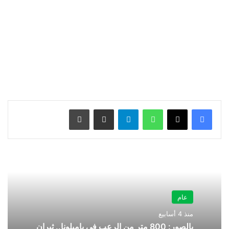
واتساب
تيلقرام
مشاركة عبر البريد
طباعة
عام
منذ 4 أسابيع
بالصور: 800 متر من الرعب في بامبلونا.. ثيران