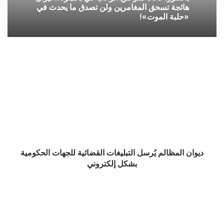
هائجة تسحق المغامرين ولن تصدق ما يحدث في
«حلبة الموت»!
ديوان
المظالم
يُرسل
التبليغات
القضائية
للجهات
الحكومية
بشكل
إلكتروني
ديوان المظالم يُرسل التبليغات القضائية للجهات الحكومية
بشكل إلكتروني
توصية
بـ"الشورى"
لوضع
‏ضوابط