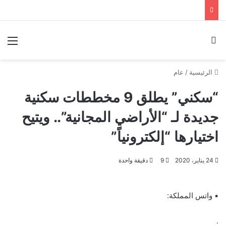
بحث عن
الق
الرئيسية
/
عام
“سكني” يطلق 9 مخططات سكنية
جديدة لـ “الأراضي المجانية”.. ويتيح
اختيارها “إلكترونياً”
24 يناير، 2020
9
دقيقة واحدة
▪︎ واتس المملكة:
.