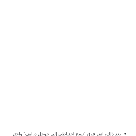
بعد ذلك، انقر فوق “نسخ احتياطي إلى جوجل درايف” واختر