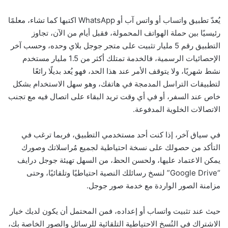
يُعدّ تطبيق واتساب أو واتس آب أو WhatsApp اكتبها كما تشاء، معلمًا
رئيسيًا بين حملة الهواتف المحمولة، فقبل أيام من الآن، تجاوز
التطبيق رقم 5 مليار تثبيت على متجر جوجل بلاي وحده، وحسب آخر
الإحصائيات الرسمية، فالخدمة تمتلك أكثر من 1.5 مليار مستخدم
نشط شهريًا، ولا يتوقف الأمر عند هذا الحد، فهو يُعد بديلًا رائعًا
لتطبيقات التراسل المدمجة في هاتفك، وهو سهل الاستخدام بشكل
خاص عند السفر، أو في أي وقت تريد البقاء على اتصال فيه مع تجنب
الاتصالات الخلوية المدفوعة.
في سياق آخر، إذا كنت أحد مستخدمي التطبيق، فربما ترغب في
التأكد من حصولك على نسخة احتياطية لجميع مُراسلاتك وصورك
يمكن الاعتماد عليها، ولحسن الحظ، من السهل تهيئة جوجل درايف
“Google Drive” لنسخ رسائلك النصية احتياطيًا وتلقائيًا، وحتى
مزامنة الصور الواردة مع خدمة صور جوجل.
حيث عند تثبيت واتساب أو إعداده، فمن المحتمل أن يكون لديك خيار
الاشتراك في النُسخ الاحتياطية التلقائية للرسائل والصور الخاصة بك،