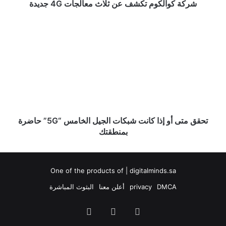
شركة كوالكوم تكشف عن ثلاث معالجات 4G جديدة
تحقق
متى
أو
إذا
كانت
شبكات
الجيل
الخامس
“5G”
حاضرة
تحقق متى أو إذا كانت شبكات الجيل الخامس “5G” حاضرة
بمنطقتك
بمنطقتك
One of the products of | digitalminds.sa
DMCA
privacy
أعلن معنا
البثوث المباشرة
‫YouTube
سناب
تيلقرام