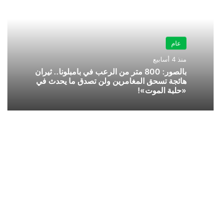
عام
منذ 4 أسابيع
بالصور: 800 متر من الرعب في بامبلونا.. ثيران
هائجة تسحق المغامرين ولن تصدق ما يحدث في
«حلبة الموت»!
شركة
كوالكوم
تكشف
عن
ثلاث
معالجات
4G
جديدة