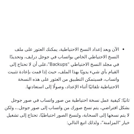
الآن وبعد إعداد النسخ الاحتياطية، يمكنك العثور على ملف
النسخ الاحتياطي الخاص بواتساب في جوجل درايف، وتحديدًا
في مجلد النسخ الاحتياطي “Backups”،على أن لا تحتاج إلى
القيام بأي شيء يدويًا بهذا الملف، حيث إذا قمت بإعادة تثبيت
واتساب، فسيتمكن التطبيق من العثور على هذه النسخة
الاحتياطية تلقائيًا أثناء الإعداد، وصولًا إلى استعادتها.
ثانيًا: كيفية عمل نسخة احتياطية من صور واتساب في صور جوجل
بشكل افتراضي، يتم نسخ صورك من واتساب إلى صور جوجل..، ولكن
لا يتم نسخها إلى السحابة، ولنسخ الصور احتياطيًا، تحتاج إلى تشغيل
خيار “المزامنة”، ولذلك اتبع التالي: