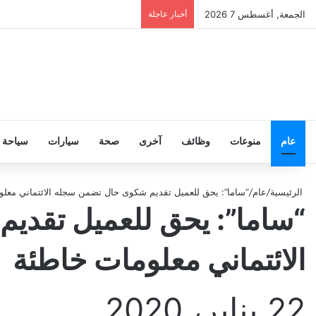
الجمعة, أغسطس 7 2026
أخبار عاجلة
عام
منوعات
وظائف
آخرى
صحة
سيارات
سياحة
الرئيسية
/
عام
/
“ساما”: يحق للعميل تقديم شكوى حال تضمن سجله الائتماني معلو
“ساما”: يحق للعميل تقد
الائتماني معلومات خاطئة
22 يناير، 2020