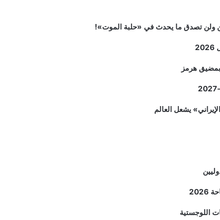
2
م بمضيق هرمز
وليين
202
ات اللوجستية