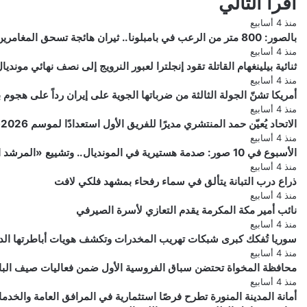
أقرأ التالي
منذ 4 أسابيع
بالصور: 800 متر من الرعب في بامبلونا.. ثيران هائجة تسحق المغامرين ولن تصدق ما يحدث في «حلبة الموت»!
منذ 4 أسابيع
ثنائية بيلينغهام القاتلة تقود إنجلترا لعبور النرويج إلى نصف نهائي مونديال 026
منذ 4 أسابيع
أمريكا تشنّ الجولة الثالثة من ضرباتها الجوية على إيران رداً على هجو
منذ 4 أسابيع
الاتحاد يُعيّن حمد المنتشري مديرًا للفريق الأول استعدادًا لموسم 2026-2027
منذ 4 أسابيع
الأسبوع في 10 صور: صدمة هستيرية في المونديال.. وتشييع «المرشد الإيراني» يشعل العالم
منذ 4 أسابيع
ذراع درب التبانة يتألق في سماء رفحاء بمشهد فلكي لافت
منذ 4 أسابيع
نائب أمير مكة المكرمة يقدم التعازي لأسرة الصيرفي
منذ 4 أسابيع
سوريا تُفكك كبرى شبكات تهريب المخدرات وتكشف هويات أباطرتها الد
منذ 4 أسابيع
محافظة المخواة تحتضن سباق الفروسية الأول ضمن فعاليات صيف الباحة 6
منذ 4 أسابيع
أمانة المدينة المنورة تطرح فرصًا استثمارية في المرافق العامة والخدم