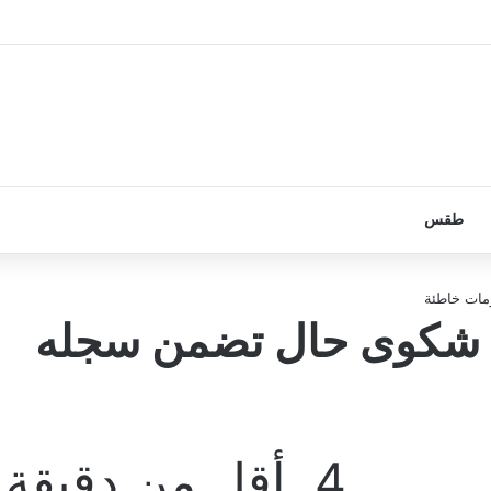
طقس
مات خاطئة
يم شكوى حال تضمن سجله
4
أقل من دقيقة