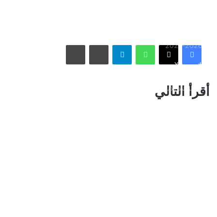
هجوم بمضيق هرمز
الاتحاد يُعيّن حمد المنتشري مديرًا للفريق الأول استعدادًا لموسم
واتساب
تيلقرام
مشاركة عبر البريد
طباعة
2026-2027
فيسبوك
X
الأسبوع في 10 صور: صدمة هستيرية في المونديال.. وتشييع
أقرأ التالي
«المرشد الإيراني» يشعل العالم
ذراع درب التبانة يتألق في سماء رفحاء بمشهد فلكي لافت
نائب أمير مكة المكرمة يقدم التعازي لأسرة الصيرفي
سوريا تُفكك كبرى شبكات تهريب المخدرات وتكشف هويات أباطرتها
الدوليين