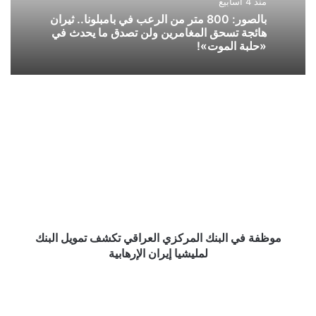
منذ 4 أسابيع
بالصور: 800 متر من الرعب في بامبلونا.. ثيران
هائجة تسحق المغامرين ولن تصدق ما يحدث في
«حلبة الموت»!
موظفة
في
البنك
المركزي
العراقي
تكشف
تمويل
البنك
لمليشيا
إيران
موظفة في البنك المركزي العراقي تكشف تمويل البنك
الإرهابية
لمليشيا إيران الإرهابية
توجيه
عاجل
من