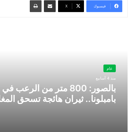
فيسبوك
‫X
أقرأ التالي
عام
منذ 4 أسابيع
بالصور: 800 متر من الرعب في
بامبلونا.. ثيران هائجة تسحق المغ
ولن تصدق ما يحدث في «حلبة ال