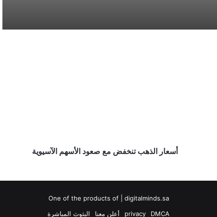
سوريا تُفكك كبرى شبكات تهريب المخدرات
وتكشف هويات أباطرتها الدوليين
أسعار
الذهب
محافظة المخواة تحتضن سباق الفروسية الأول
تنخفض
ضمن فعاليات صيف الباحة 2026
مع
صعود
الأسهم
أمانة المدينة المنورة تطرح فرصًا استثمارية في
الآسيوية
المرافق العامة والخدمات اللوجستية
أسعار الذهب تنخفض مع صعود الأسهم الآسيوية
One of the products of | digitalminds.sa
DMCA
privacy
أعلن معنا
البثوث المباشرة