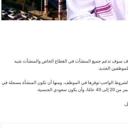
 هدف سوف تدعم جميع المنشآت في القطاع الخاص والمنشآت شبه
ة، الشروط الواجب توفرها في الموظف، ومنها أن تكون المنشأة مسجلة في
ي الجنسية.
بالصور: 800 متر من الرعب في بامبلونا.. ثيران
هائجة تسحق المغامرين ولن تصدق ما يحدث في
ل.
«حلبة الموت»!
ثنائية بيلينغهام القاتلة تقود إنجلترا لعبور النرويج إلى