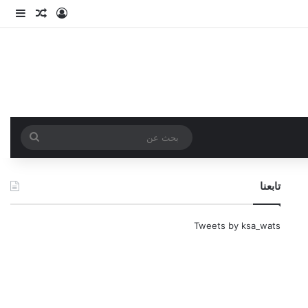
تسجيل الدخو
مقال عش
إضاف
بحث
عن
تابعنا
Tweets by ksa_wats