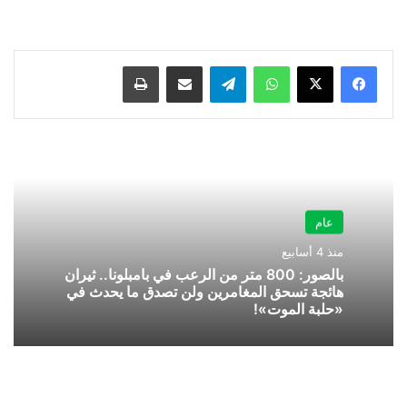
واتساب
تيلقرام
مشاركة عبر البريد
طباعة
عام
منذ 4 أسابيع
بالصور: 800 متر من الرعب في بامبلونا.. ثيران
هائجة تسحق المغامرين ولن تصدق ما يحدث في
«حلبة الموت»!
المنتزه
العام