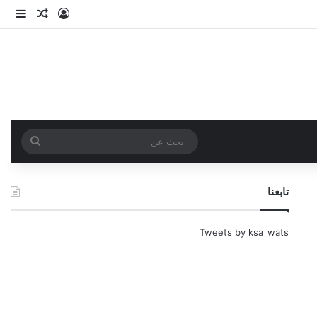
تسجيل الدخو
مقال عش
إضاف
بحث
عن
تابعنا
Tweets by ksa_wats