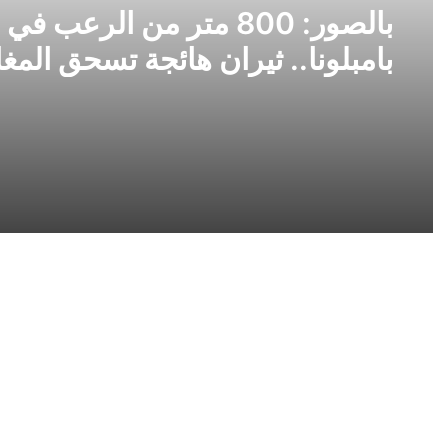
بالصور: 800 متر من الرعب في
بامبلونا.. ثيران هائجة تسحق المغ
ولن تصدق ما يحدث في «حلبة ال
إطلاق
التطبيق
الرسمي
Lega
Serie
A
لمتابعة
جميع