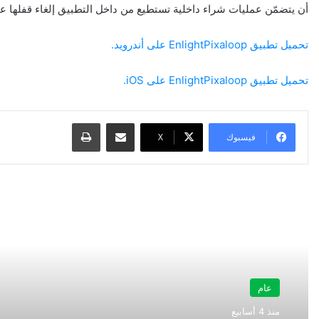
أن يتضمّن عمليات شراء داخلية تستطيع من داخل التطبيق إلغاء قفلها عب
تحميل تطبيق EnlightPixaloop على أندرويد.
تحميل تطبيق EnlightPixaloop على iOS.
مشاركة عبر البريد
طباعة
فيسبوك
‫X
أقرأ التالي
عام
منذ 4 أسابيع