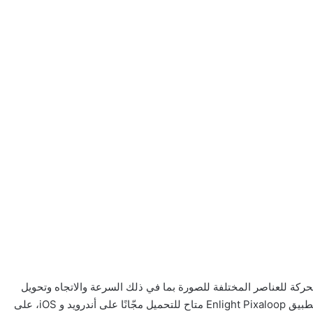
حركة للعناصر المختلفة للصورة بما في ذلك السرعة والاتجاه وتحويل
المنظور وإضافة ملصقات والمؤثرات الصوتية وغير ذلك الكثير..، أخيرًا، تطبيق Enlight Pixaloop متاح للتحميل مجّانًا على أندرويد و iOS، على