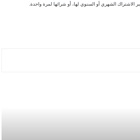
ر الاشتراك الشهري أو السنوي لها، أو شرائها لمرة واحدة.
بالصور: 800 متر من الرعب في بامبلونا.. ثيران
هائجة تسحق المغامرين ولن تصدق ما يحدث في
«حلبة الموت»!
ثنائية بيلينغهام القاتلة تقود إنجلترا لعبور النرويج إلى
نصف نهائي مونديال 2026
أمريكا تشنّ الجولة الثالثة من ضرباتها الجوية على
إيران رداً على هجوم بمضيق هرمز
الاتحاد يُعيّن حمد المنتشري مديرًا للفريق الأول
استعدادًا لموسم 2026-2027
الأسبوع في 10 صور: صدمة هستيرية في
المونديال.. وتشييع «المرشد الإيراني» يشعل العالم