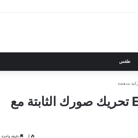
طقس
يتيح لك Enlight Pixaloop تحريك صورك الثابتة مع
2
دقيقة واحدة