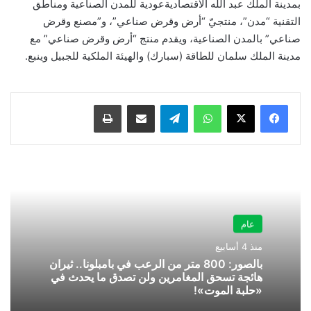
بمدينة الملك عبد الله الاقتصاديةعودية للمدن الصناعية ومناطق
التقنية “مدن”، منتجيّ “أرض وقرض صناعي”، و”مصنع وقرض
صناعي” بالمدن الصناعية، ويقدم منتج “أرض وقرض صناعي” مع
مدينة الملك سلمان للطاقة (سبارك) والهيئة الملكية للجبيل وينبع.
واتساب
تيلقرام
مشاركة عبر البريد
طباعة
عام
منذ 4 أسابيع
بالصور: 800 متر من الرعب في بامبلونا.. ثيران
هائجة تسحق المغامرين ولن تصدق ما يحدث في
«حلبة الموت»!