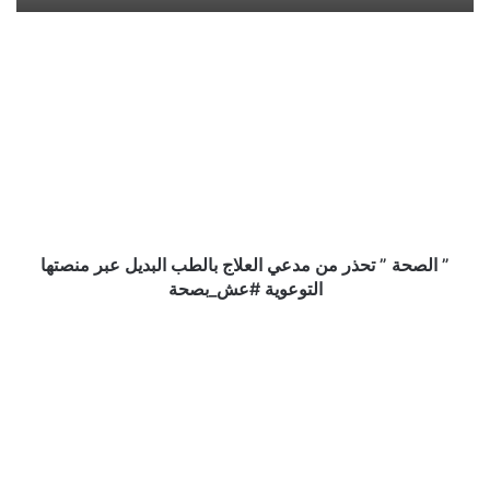
”
الصحة
”
تحذر
من
مدعي
العلاج
بالطب
البديل
عبر
” الصحة ” تحذر من مدعي العلاج بالطب البديل عبر منصتها
منصتها
التوعوية #عش_بصحة
التوعوية
#عش_بصحة
سوق
الأسهم
ينهي
تعاملات
الأسبوع
مرتفعاً