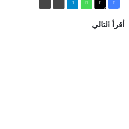
فيسبوك
X
الأسبوع في 10 صور: صدمة هستيرية في المونديال.. وتشييع
أقرأ التالي
«المرشد الإيراني» يشعل العالم
ذراع درب التبانة يتألق في سماء رفحاء بمشهد فلكي لافت
نائب أمير مكة المكرمة يقدم التعازي لأسرة الصيرفي
سوريا تُفكك كبرى شبكات تهريب المخدرات وتكشف هويات أباطرتها
الدوليين
محافظة المخواة تحتضن سباق الفروسية الأول ضمن فعاليات صيف
الباحة 2026