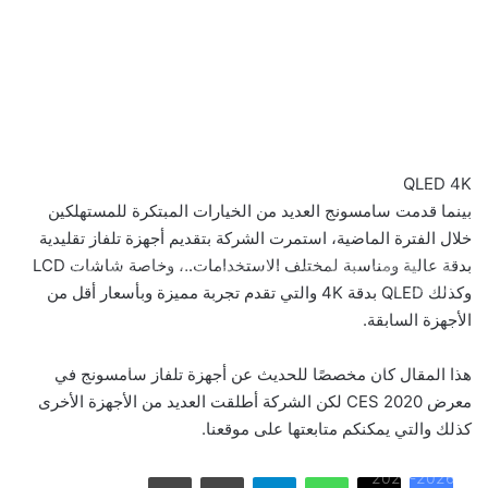
بالصور: 800 متر من الرعب في بامبلونا.. ثيران هائجة تسحق
QLED 4K
المغامرين ولن تصدق ما يحدث في «حلبة الموت»!
بينما قدمت سامسونج العديد من الخيارات المبتكرة للمستهلكين
خلال الفترة الماضية، استمرت الشركة بتقديم أجهزة تلفاز تقليدية
بدقة عالية ومناسبة لمختلف الاستخدامات..، وخاصة شاشات LCD
ثنائية بيلينغهام القاتلة تقود إنجلترا لعبور النرويج إلى نصف نهائي
مونديال 2026
وكذلك QLED بدقة 4K والتي تقدم تجربة مميزة وبأسعار أقل من
الأجهزة السابقة.
أمريكا تشنّ الجولة الثالثة من ضرباتها الجوية على إيران رداً على
هذا المقال كان مخصصًا للحديث عن أجهزة تلفاز سامسونج في
هجوم بمضيق هرمز
معرض CES 2020 لكن الشركة أطلقت العديد من الأجهزة الأخرى
كذلك والتي يمكنكم متابعتها على موقعنا.
الاتحاد يُعيّن حمد المنتشري مديرًا للفريق الأول استعدادًا لموسم
واتساب
تيلقرام
مشاركة عبر البريد
طباعة
2026-2027