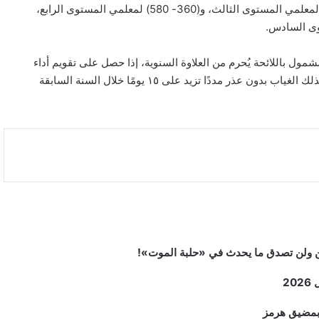
المستوى الأول، و(320- 620) لمعلمي المستوى الثاني، و(340- 640) لمعلمي المستوى الثالث، و(360- 580) لمعلمي المستوى الرابع،
موظف المشمول باللائحة يُحرم من العلاوة السنوية، إذا حصل على تقويم أداء
وظيفي بتقدير (مرضٍ) فما دون، وإذا لم يحصل على الرخصة المهنية، وكذلك الغياب بدون عذر مددًا تزيد على ١٥ يومًا خلال السنة السابقة
2
م بمضيق هرمز