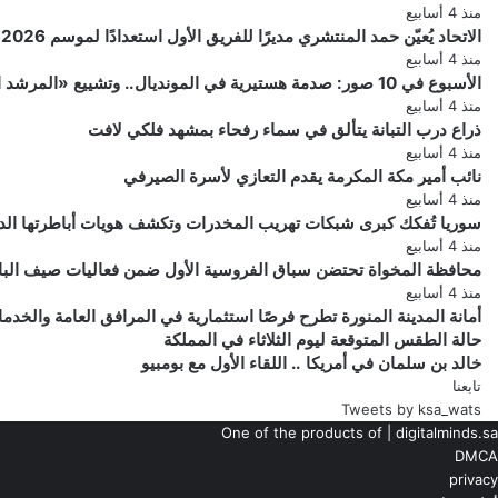
منذ 4 أسابيع
الاتحاد يُعيّن حمد المنتشري مديرًا للفريق الأول استعدادًا لموسم 2026-2027
منذ 4 أسابيع
الأسبوع في 10 صور: صدمة هستيرية في المونديال.. وتشييع «المرشد الإيراني» يشعل العالم
منذ 4 أسابيع
ذراع درب التبانة يتألق في سماء رفحاء بمشهد فلكي لافت
منذ 4 أسابيع
نائب أمير مكة المكرمة يقدم التعازي لأسرة الصيرفي
منذ 4 أسابيع
سوريا تُفكك كبرى شبكات تهريب المخدرات وتكشف هويات أباطرتها الد
منذ 4 أسابيع
محافظة المخواة تحتضن سباق الفروسية الأول ضمن فعاليات صيف الباحة 6
منذ 4 أسابيع
أمانة المدينة المنورة تطرح فرصًا استثمارية في المرافق العامة والخدم
حالة
حالة الطقس المتوقعة ليوم الثلاثاء في المملكة
خالد
الطقس
خالد بن سلمان في أمريكا .. اللقاء الأول مع بومبيو
بن
المتوقعة
تابعنا
ليوم
سلمان
Tweets by ksa_wats
في
الثلاثاء
One of the products of | digitalminds.sa
في
أمريكا
DMCA
..
المملكة
privacy