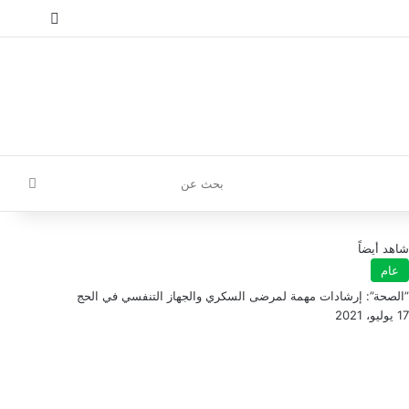
إ
تسجيل الدخول
مقال عش
إضافة
بحث
عن
شاهد أيضاً
عام
‏”الصحة”: إرشادات مهمة لمرضى السكري والجهاز التنفسي في ‏الحج
17 يوليو، 2021