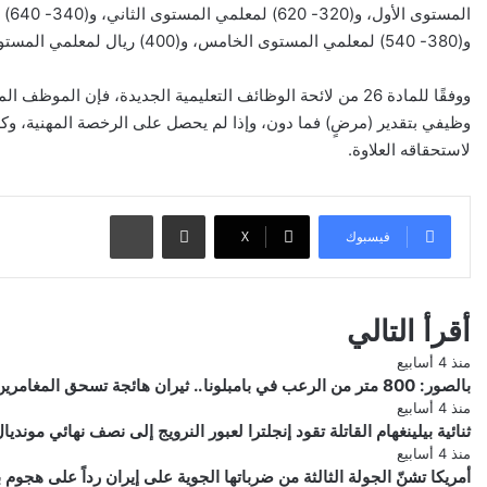
و(380- 540) لمعلمي المستوى الخامس، و(400) ريال لمعلمي المستوى السادس.
ووفقًا للمادة 26 من لائحة الوظائف التعليمية الجديدة، فإن ال
لاستحقاقه العلاوة.
مشاركة عبر البريد
طباعة
فيسبوك
‫X
أقرأ التالي
منذ 4 أسابيع
بالصور: 800 متر من الرعب في بامبلونا.. ثيران هائجة تسحق المغامرين ولن تصدق ما يحدث في «حلبة الموت»!
منذ 4 أسابيع
ثنائية بيلينغهام القاتلة تقود إنجلترا لعبور النرويج إلى نصف نهائي مونديال 026
منذ 4 أسابيع
أمريكا تشنّ الجولة الثالثة من ضرباتها الجوية على إيران رداً على هجو